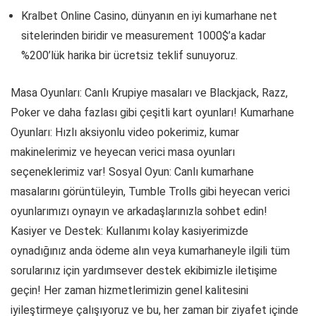
Kralbet Online Casino, dünyanın en iyi kumarhane net
sitelerinden biridir ve measurement 1000$’a kadar
%200’lük harika bir ücretsiz teklif sunuyoruz.
Masa Oyunları: Canlı Krupiye masaları ve Blackjack, Razz,
Poker ve daha fazlası gibi çeşitli kart oyunları! Kumarhane
Oyunları: Hızlı aksiyonlu video pokerimiz, kumar
makinelerimiz ve heyecan verici masa oyunları
seçeneklerimiz var! Sosyal Oyun: Canlı kumarhane
masalarını görüntüleyin, Tumble Trolls gibi heyecan verici
oyunlarımızı oynayın ve arkadaşlarınızla sohbet edin!
Kasiyer ve Destek: Kullanımı kolay kasiyerimizde
oynadığınız anda ödeme alın veya kumarhaneyle ilgili tüm
sorularınız için yardımsever destek ekibimizle iletişime
geçin! Her zaman hizmetlerimizin genel kalitesini
iyileştirmeye çalışıyoruz ve bu, her zaman bir ziyafet içinde