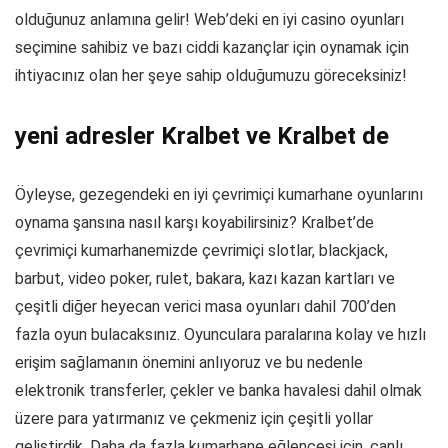
olduğunuz anlamına gelir! Web’deki en iyi casino oyunları
seçimine sahibiz ve bazı ciddi kazançlar için oynamak için
ihtiyacınız olan her şeye sahip olduğumuzu göreceksiniz!
yeni adresler Kralbet ve Kralbet de
Öyleyse, gezegendeki en iyi çevrimiçi kumarhane oyunlarını
oynama şansına nasıl karşı koyabilirsiniz? Kralbet’de
çevrimiçi kumarhanemizde çevrimiçi slotlar, blackjack,
barbut, video poker, rulet, bakara, kazı kazan kartları ve
çeşitli diğer heyecan verici masa oyunları dahil 700’den
fazla oyun bulacaksınız. Oyunculara paralarına kolay ve hızlı
erişim sağlamanın önemini anlıyoruz ve bu nedenle
elektronik transferler, çekler ve banka havalesi dahil olmak
üzere para yatırmanız ve çekmeniz için çeşitli yollar
geliştirdik. Daha da fazla kumarhane eğlencesi için, canlı