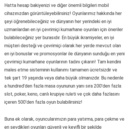
Hatta hesap bakiyenizi ve diğer önemli bilgileri mobil
cihazınızdan görüntüleyebilirsiniz! Oyunlarımız hakkında her
şeyi öğrenebileceğiniz ve dünyanın her yerindeki en iyi
uzmanlardan en iyi çevrimiçi kumarhane oyunları için öneriler
bulabileceğiniz yer burasıdır. En büyük ikramiyeler, en iyi
müşteri desteği ve çevrimiçi olarak her yerde mevcut olan
en iyi bonuslar ve promosyonlar ile dünyanın sunduğu en yeni
çevrimiçi kumarhane oyunlarının tadını çıkarın! Tam kendini
males etme sisteminin kullanımı tamamen ücretsizdir ve
tek şart 19 yaşında veya daha büyük olmanızdır. Bu nedenle
a hundred’den fazla masa oyununun yanı sıra 200’den fazla
slot, poker, keno, canlı krupiye ruleti ve çok daha fazlasını
içeren 500’den fazla oyun bulabilirsiniz!
Buna ek olarak, oyuncularımızın para yatırma, para çekme ve
en sevdikleri oyunları güvenli ve keyifli bir şekilde