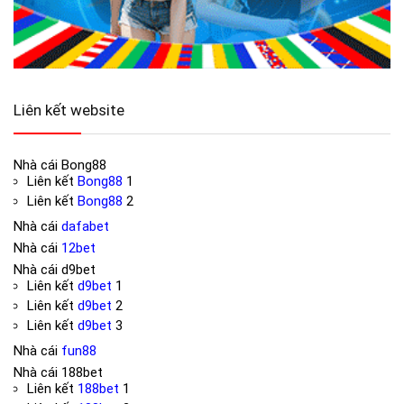
Liên kết website
Nhà cái
Bong88
Liên kết
Bong88
1
Liên kết
Bong88
2
Nhà cái
dafabet
Nhà cái
12bet
Nhà cái
d9bet
Liên kết
d9bet
1
Liên kết
d9bet
2
Liên kết
d9bet
3
Nhà cái
fun88
Nhà cái
188bet
Liên kết
188bet
1