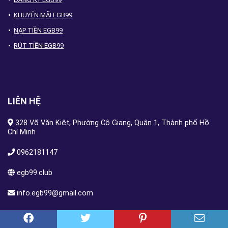
KHUYẾN MÃI EGB99
NẠP TIỀN EGB99
RÚT TIỀN EGB99
LIÊN HỆ
328 Võ Văn Kiệt, Phường Cô Giang, Quận 1, Thành phố Hồ
Chí Minh
0962181147
egb99.club
info.egb99@gmail.com