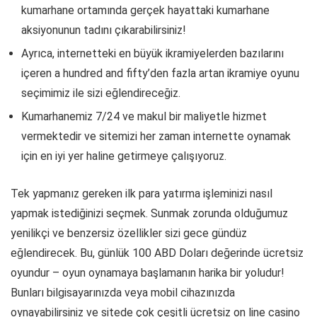
kumarhane ortamında gerçek hayattaki kumarhane
aksiyonunun tadını çıkarabilirsiniz!
Ayrıca, internetteki en büyük ikramiyelerden bazılarını
içeren a hundred and fifty’den fazla artan ikramiye oyunu
seçimimiz ile sizi eğlendireceğiz.
Kumarhanemiz 7/24 ve makul bir maliyetle hizmet
vermektedir ve sitemizi her zaman internette oynamak
için en iyi yer haline getirmeye çalışıyoruz.
Tek yapmanız gereken ilk para yatırma işleminizi nasıl
yapmak istediğinizi seçmek. Sunmak zorunda olduğumuz
yenilikçi ve benzersiz özellikler sizi gece gündüz
eğlendirecek. Bu, günlük 100 ABD Doları değerinde ücretsiz
oyundur – oyun oynamaya başlamanın harika bir yoludur!
Bunları bilgisayarınızda veya mobil cihazınızda
oynayabilirsiniz ve sitede çok çeşitli ücretsiz on line casino