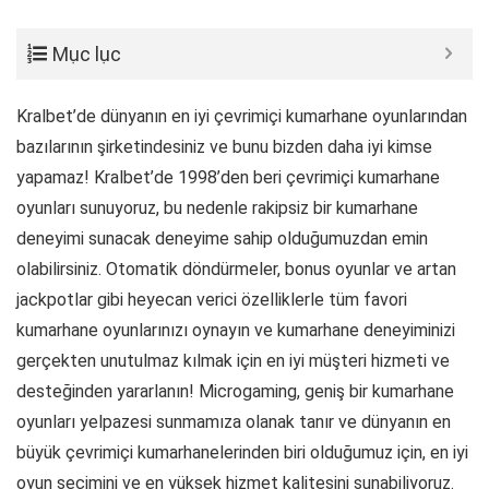
Mục lục
Kralbet’de dünyanın en iyi çevrimiçi kumarhane oyunlarından
bazılarının şirketindesiniz ve bunu bizden daha iyi kimse
yapamaz! Kralbet’de 1998’den beri çevrimiçi kumarhane
oyunları sunuyoruz, bu nedenle rakipsiz bir kumarhane
deneyimi sunacak deneyime sahip olduğumuzdan emin
olabilirsiniz. Otomatik döndürmeler, bonus oyunlar ve artan
jackpotlar gibi heyecan verici özelliklerle tüm favori
kumarhane oyunlarınızı oynayın ve kumarhane deneyiminizi
gerçekten unutulmaz kılmak için en iyi müşteri hizmeti ve
desteğinden yararlanın! Microgaming, geniş bir kumarhane
oyunları yelpazesi sunmamıza olanak tanır ve dünyanın en
büyük çevrimiçi kumarhanelerinden biri olduğumuz için, en iyi
oyun seçimini ve en yüksek hizmet kalitesini sunabiliyoruz.