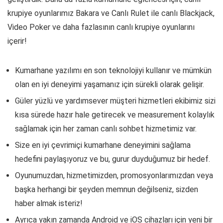
krupiye oyunlarımız Bakara ve Canlı Rulet ile canlı Blackjack,
Video Poker ve daha fazlasının canlı krupiye oyunlarını
içerir!
Kumarhane yazılımı en son teknolojiyi kullanır ve mümkün
olan en iyi deneyimi yaşamanız için sürekli olarak gelişir.
Güler yüzlü ve yardımsever müşteri hizmetleri ekibimiz sizi
kısa sürede hazır hale getirecek ve measurement kolaylık
sağlamak için her zaman canlı sohbet hizmetimiz var.
Size en iyi çevrimiçi kumarhane deneyimini sağlama
hedefini paylaşıyoruz ve bu, gurur duyduğumuz bir hedef.
Oyunumuzdan, hizmetimizden, promosyonlarımızdan veya
başka herhangi bir şeyden memnun değilseniz, sizden
haber almak isteriz!
Ayrıca yakın zamanda Android ve iOS cihazları için yeni bir