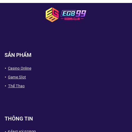
SẢN PHẨM
Casino Online
Game Slot
Thể Thao
THÔNG TIN
ĐĂNG KÝ EGB99