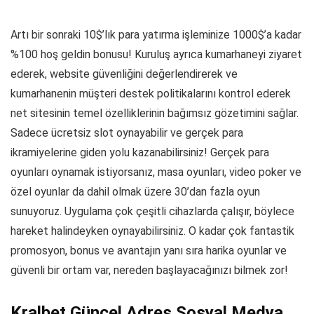
Artı bir sonraki 10$’lık para yatırma işleminize 1000$’a kadar
%100 hoş geldin bonusu! Kuruluş ayrıca kumarhaneyi ziyaret
ederek, website güvenliğini değerlendirerek ve
kumarhanenin müşteri destek politikalarını kontrol ederek
net sitesinin temel özelliklerinin bağımsız gözetimini sağlar.
Sadece ücretsiz slot oynayabilir ve gerçek para
ikramiyelerine giden yolu kazanabilirsiniz! Gerçek para
oyunları oynamak istiyorsanız, masa oyunları, video poker ve
özel oyunlar da dahil olmak üzere 30’dan fazla oyun
sunuyoruz. Uygulama çok çeşitli cihazlarda çalışır, böylece
hareket halindeyken oynayabilirsiniz. O kadar çok fantastik
promosyon, bonus ve avantajın yanı sıra harika oyunlar ve
güvenli bir ortam var, nereden başlayacağınızı bilmek zor!
Kralbet Güncel Adres Sosyal Medya