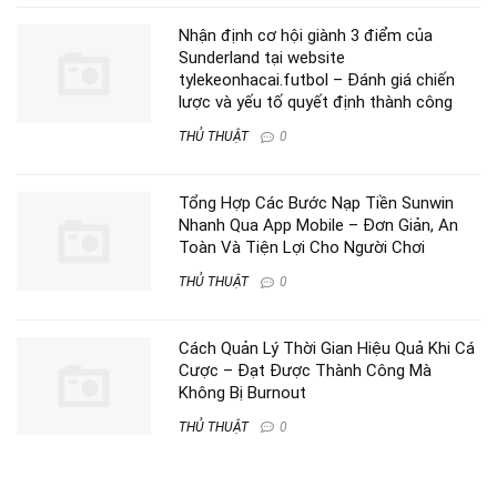
Nhận định cơ hội giành 3 điểm của
Sunderland tại website
tylekeonhacai.futbol – Đánh giá chiến
lược và yếu tố quyết định thành công
THỦ THUẬT
0
Tổng Hợp Các Bước Nạp Tiền Sunwin
Nhanh Qua App Mobile – Đơn Giản, An
Toàn Và Tiện Lợi Cho Người Chơi
THỦ THUẬT
0
Cách Quản Lý Thời Gian Hiệu Quả Khi Cá
Cược – Đạt Được Thành Công Mà
Không Bị Burnout
THỦ THUẬT
0