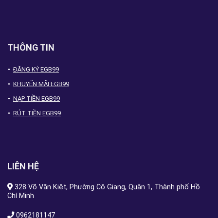
THÔNG TIN
ĐĂNG KÝ EGB99
KHUYẾN MÃI EGB99
NẠP TIỀN EGB99
RÚT TIỀN EGB99
LIÊN HỆ
328 Võ Văn Kiệt, Phường Cô Giang, Quận 1, Thành phố Hồ
Chí Minh
0962181147