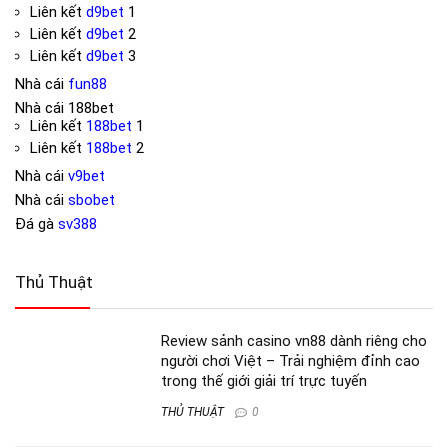
Liên kết
d9bet
1
Liên kết
d9bet
2
Liên kết
d9bet
3
Nhà cái
fun88
Nhà cái
188bet
Liên kết
188bet
1
Liên kết
188bet
2
Nhà cái
v9bet
Nhà cái
sbobet
Đá gà
sv388
Thủ Thuật
Review sảnh casino vn88 dành riêng cho
người chơi Việt – Trải nghiệm đỉnh cao
trong thế giới giải trí trực tuyến
THỦ THUẬT
0