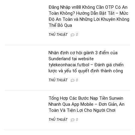
Đăng Nhập vn88 Không Cần OTP Có An
Toàn Không? Hướng Dẫn Bật Tắt – Mức
Độ An Toàn và Những Lời Khuyên Không
Thể Bỏ Qua
THỦ THUẬT
0
Nhận định cơ hội giành 3 điểm của
Sunderland tại website
tylekeonhacai.futbol – Đánh giá chiến
lược và yếu tố quyết định thành công
THỦ THUẬT
0
Tổng Hợp Các Bước Nạp Tiền Sunwin
Nhanh Qua App Mobile – Đơn Giản, An
Toàn Và Tiện Lợi Cho Người Chơi
THỦ THUẬT
0