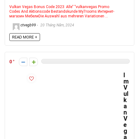
Vulkan Vegas Bonus Code 2023: Alle" "vulkanvegas Promo
Codes And Aktionscode Bestandskunde My7rooms Интернет-
магазин МебелиDie Auswahl aus mehreren Variationen ...
ctvegb99
20 Tháng Năm, 2024
READ MORE +
0
I
m
V
ul
k
a
n
V
e
g
a