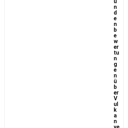
u
n
d
e
n
b
e
w
er
tu
n
g
e
n
ü
b
er
V
ul
k
a
n
ve