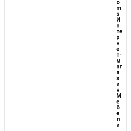
o
m
s
И
н
те
р
н
е
т-
м
аг
а
з
и
н
М
е
б
е
л
и