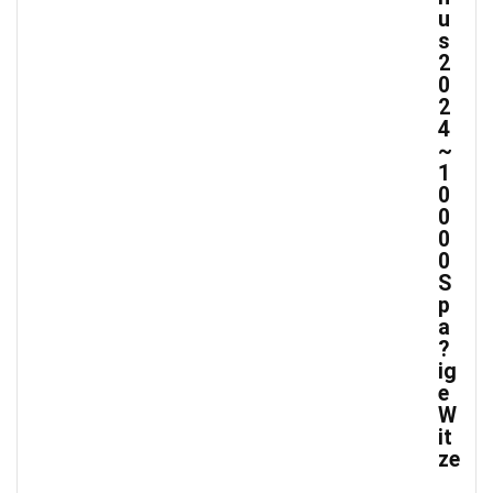
u
s
2
0
2
4
~
1
0
0
0
0
S
p
a
?
ig
e
W
it
ze