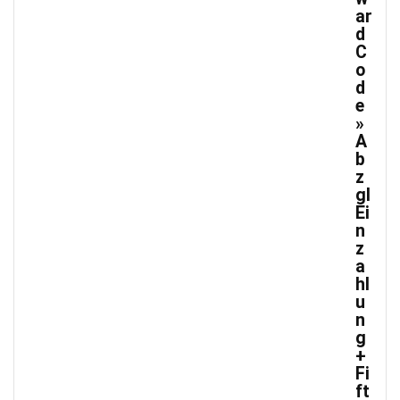
ar
d
C
o
d
e
»
A
b
z
gl
Ei
n
z
a
hl
u
n
g
+
Fi
ft