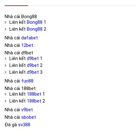
Nhà cái
Bong88
Liên kết
Bong88
1
Liên kết
Bong88
2
Nhà cái
dafabet
Nhà cái
12bet
Nhà cái
d9bet
Liên kết
d9bet
1
Liên kết
d9bet
2
Liên kết
d9bet
3
Nhà cái
fun88
Nhà cái
188bet
Liên kết
188bet
1
Liên kết
188bet
2
Nhà cái
v9bet
Nhà cái
sbobet
Đá gà
sv388