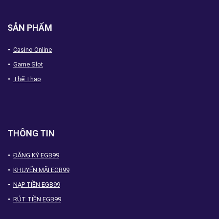
SẢN PHẨM
Casino Online
Game Slot
Thể Thao
THÔNG TIN
ĐĂNG KÝ EGB99
KHUYẾN MÃI EGB99
NẠP TIỀN EGB99
RÚT TIỀN EGB99