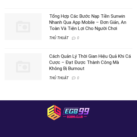
Tổng Hợp Các Bước Nạp Tiền Sunwin
Nhanh Qua App Mobile – Đơn Giản, An
Toàn Và Tiện Lợi Cho Người Chơi
THỦ THUẬT
0
Cách Quản Lý Thời Gian Hiệu Quả Khi Cá
Cược – Đạt Được Thành Công Mà
Không Bị Burnout
THỦ THUẬT
0