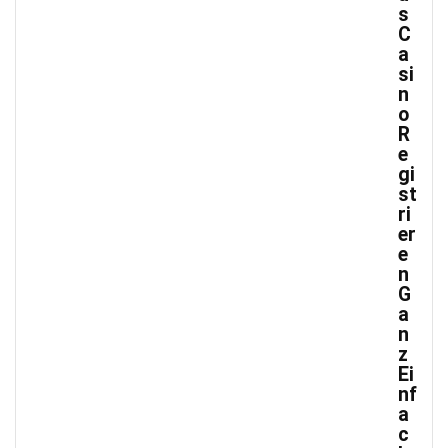
s
C
a
si
n
o
R
e
gi
st
ri
er
e
n
G
a
n
z
Ei
nf
a
c