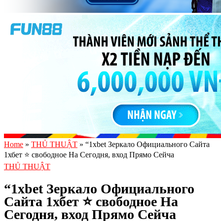
Home
»
THỦ THUẬT
»
“1xbet Зеркало Официального Сайта
1хбет ⭐️ свободное На Сегодня, вход Прямо Сейча
THỦ THUẬT
“1xbet Зеркало Официального
Сайта 1хбет ⭐️ свободное На
Сегодня, вход Прямо Сейча