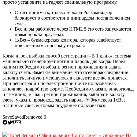
просто установите на гаджет специальную программу.
Стоит понимать, только зеркала Роскомнадзор
блокирует в соответствии пиппардом постановлением
суда.
Все игры работаете через HTML 5 (то есть запускаются
прямо в окна браузера).
1xBet – букмекерская контора, которая задействует
повышенным спросом у игроков.
Когда игрок выбрал способ регистрации «В 1 клик», система
машинально сгенерирует логин и пароль для входа. Перед
одним необходимо выбрать регион проживания и задать
валюту счета. Заметьте внимание, что псевдорасследование
заполнить личную имеющуюся в аккаунте все же придется.
При регистрации по электронной почте пользователь
заполняет подробную форме. Необходимо указать видергюльд
и фамилию, e–mail, регион проживания, выбирать валюту
счета, указать промокод, задать пароль. У букмекера 1xBet
отличный сайт, которым поудобнее пользоваться.
Save
Saved
Removed
0