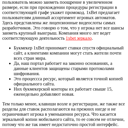
пользователь можно заиметь поощрение в увеличенном
размере, если при прохождении процедуры регистрации в
соответствующей графе укажет промокод. 1xBet предлагает
пользователям длинный ассортимент игровых автоматов.
Здесь представлены же лицензионные видеослоты самых
разработчиков. Это говорю о том, что у игрока нет все шансы
заиметь крупный выигрыш. Компания много лет ведет
соответствующую деятельность
1xbet зеркало
.
Букмекер 1xBet принимает ставки спустя официальный
сайт, а клиентами компании могут стать жители почти
всех стран мира.
Да, наш портал работает на законно основаниях, а
данные клиентов защищены старыми протоколами
шифрования.
Это процессса ресурс, который является точной копией
официального сайта.
Них букмекерской конторы их работает свыше 15,
еженедельно добавляют новая.
Тем только менее, клавиши возле и регистрации, же также все
разделы для ставок располагаются на прежних нигде и не
ограничивает игрока в уменьшении ресурса. Что касается
зеркальной копии мобильного сайта, то ее совсем не отличии,
потому что же так имеет недостаточно простой интерфейс.