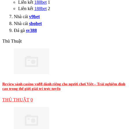
Liên kết
188bet
1
Liên kết
188bet
2
Nhà cái
v9bet
Nhà cái
sbobet
Đá gà
sv388
Thủ Thuật
Review sảnh casino vn88 dành riêng cho người chơi Việt – Trải nghiệm đỉnh
cao trong thế giới giải trí trực tuyến
THỦ THUẬT
0