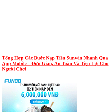
Tổng Hợp Các Bước Nạp Tiền Sunwin Nhanh Qua
App Mobile – Đơn Giản, An Toàn Và Tiện Lợi Cho
Người Chơi