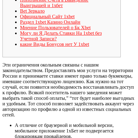
Выигрышей и 1хбет
Bet Зеркало
Официальный Сайт 1xbet
Раздел 1xbet Казино Онлайн
Мнение Пользователей о Бк Xbet
Могу ли Я Делать Ставки На 1xbet без
Учетной Записи?
какие Виды Бонусов нет У 1xbet
Эти ограничения окольным связаны с нашим
законодательством. Предоставлять мои услуги на территории
России и принимаете ставки имеют право только букмекеры,
имевшие соответствующую лицензию. Как нужно на тот
случай, если появится необходимость восстанавливать доступ
к профилю. Всякий посетитель нашего заведения может
выбрать такой способ оплаты,” “тот будет наиболее выгодных
и удобным. Тот способ позволяет задействовать аккаунт через
авторизацию по профилю а одной из известных социальных
сетей.
А отличие от браузерной и мобильной версии,
мобильное приложение 1хБет не подвергается
блокировкам провайдеров.