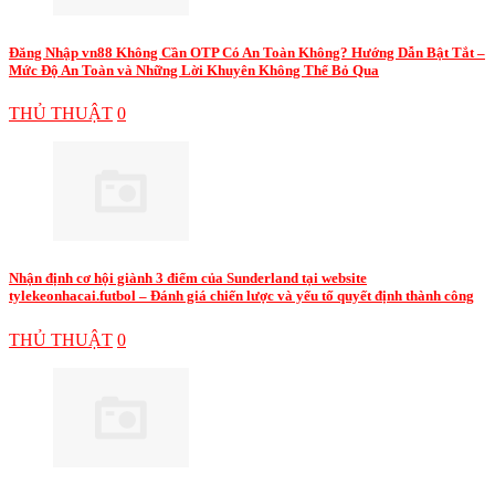
Đăng Nhập vn88 Không Cần OTP Có An Toàn Không? Hướng Dẫn Bật Tắt –
Mức Độ An Toàn và Những Lời Khuyên Không Thể Bỏ Qua
THỦ THUẬT
0
Nhận định cơ hội giành 3 điểm của Sunderland tại website
tylekeonhacai.futbol – Đánh giá chiến lược và yếu tố quyết định thành công
THỦ THUẬT
0