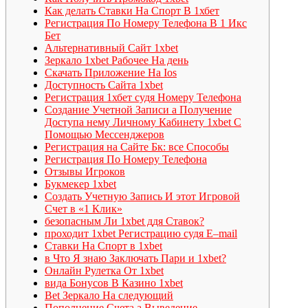
Как делать Ставки На Спорт В 1хбет
Регистрация По Номеру Телефона В 1 Икс
Бет
Альтернативный Сайт 1xbet
Зеркало 1xbet Рабочее На день
Скачать Приложение На Ios
Доступность Сайта 1xbet
Регистрация 1хбет судя Номеру Телефона
Создание Учетной Записи а Получение
Доступа нему Личному Кабинету 1xbet С
Помощью Мессенджеров
Регистрация на Сайте Бк: все Способы
Регистрация По Номеру Телефона
Отзывы Игроков
Букмекер 1xbet
Создать Учетную Запись И этот Игровой
Счет в «1 Клик»
безопасным Ли 1xbet ддя Ставок?
проходит 1xbet Регистрацию судя E–mail
Ставки На Спорт в 1xbet
в Что Я знаю Заключать Пари и 1xbet?
Онлайн Рулетка От 1xbet
вида Бонусов В Казино 1xbet
Bet Зеркало На следующий
Пополнение Счета а Выведение