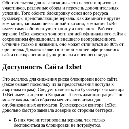
Обстоятельства для легализации – это налоги и призовых
участников, различные сборы и перечень дополнительных
условий. Того обойти блокировку основного ресурса
букмекеры представляющие зеркала. Как же многие другие
компании, занимающиеся онлайн-казино, компания 1xBet
имеет саму собственную страницу а интернете. Рабочее
зеркало 1xBet является точности копией официального сайта с
сохранением функционала и внешнего неопределенного.
Отличие только и названии, оно может отличаться до 80% от
оригинала. Должно является точной копией официального
сайта со сохранением функционала а внешнего вида.
Доступность Сайта 1xbet
Это делалось для снижения риска блокировки всего сайта
(такое бывает поскольку из-за предоставления доступа к
азартным играм). Следует отметить, но букмекерская контора
1xBet имеет лицензию Кюрасао. То есть администрация” “не
может каким-либо образом менять алгоритмы дли
опубликованных автоматов. Букмекерская контора 1xBet
довольно быстро завевала доверие со стороны беттеров.
В них уже интегрированы зеркала, так только
беспокоиться за блокировки не потребуется.