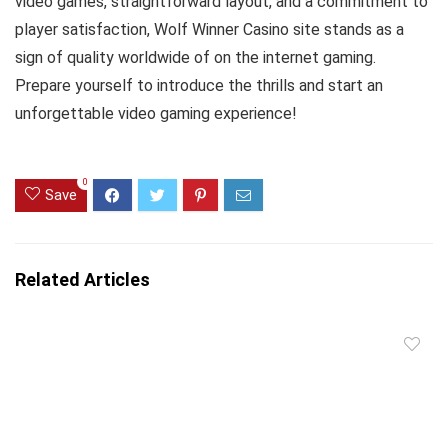
video games, straightforward layout, and a commitment to
player satisfaction, Wolf Winner Casino site stands as a
sign of quality worldwide of on the internet gaming.
Prepare yourself to introduce the thrills and start an
unforgettable video gaming experience!
0
Save
Related Articles