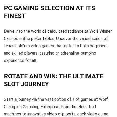
PC GAMING SELECTION AT ITS
FINEST
Delve into the world of calculated radiance at Wolf Winner
Casino’s online poker tables. Uncover the varied series of
texas hold’em video games that cater to both beginners
and skilled players, assuring an adrenaline-pumping
experience for all.
ROTATE AND WIN: THE ULTIMATE
SLOT JOURNEY
Start a journey via the vast option of slot games at Wolf
Champion Gambling Enterprise. From timeless fruit
machines to innovative video clip ports, each video game