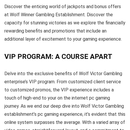
Discover the enticing world of jackpots and bonus offers
at Wolf Winner Gambling Establishment. Discover the
capacity for stunning victories as we explore the financially
rewarding benefits and promotions that include an
additional layer of excitement to your gaming experience.
VIP PROGRAM: A COURSE APART
Delve into the exclusive benefits of Wolf Victor Gambling
enterprise’s VIP program. From customized client service
to customized promos, the VIP experience includes a
touch of high-end to your on the internet pc gaming
journey. As we end our deep dive into Wolf Victor Gambling
establishment’s pc gaming experience, it’s evident that this
online system surpasses the average. With a varied array of