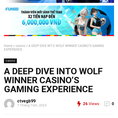
Home
»
casino
»
A DEEP DIVE INTO WOLF WINNER CASINO’S GAMING
EXPERIENCE
casino
A DEEP DIVE INTO WOLF
WINNER CASINO’S
GAMING EXPERIENCE
ctvegb99
26
Views
0
1 Tháng Tám, 2024