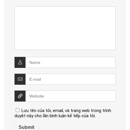
Lưu tên của tôi, email, và trang web trong trình
duyệt này cho lần bình luận kế tiếp của tôi.