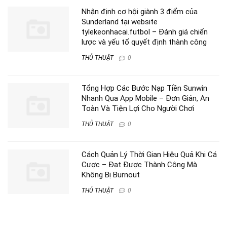
Nhận định cơ hội giành 3 điểm của
Sunderland tại website
tylekeonhacai.futbol – Đánh giá chiến
lược và yếu tố quyết định thành công
THỦ THUẬT
0
Tổng Hợp Các Bước Nạp Tiền Sunwin
Nhanh Qua App Mobile – Đơn Giản, An
Toàn Và Tiện Lợi Cho Người Chơi
THỦ THUẬT
0
Cách Quản Lý Thời Gian Hiệu Quả Khi Cá
Cược – Đạt Được Thành Công Mà
Không Bị Burnout
THỦ THUẬT
0