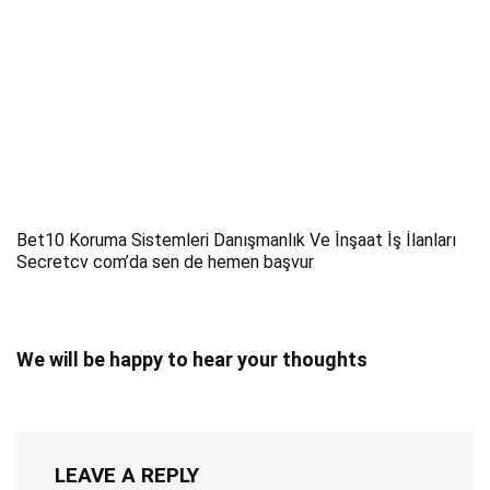
Bet10 Koruma Sistemleri Danışmanlık Ve İnşaat İş İlanları
Secretcv com’da sen de hemen başvur
We will be happy to hear your thoughts
LEAVE A REPLY