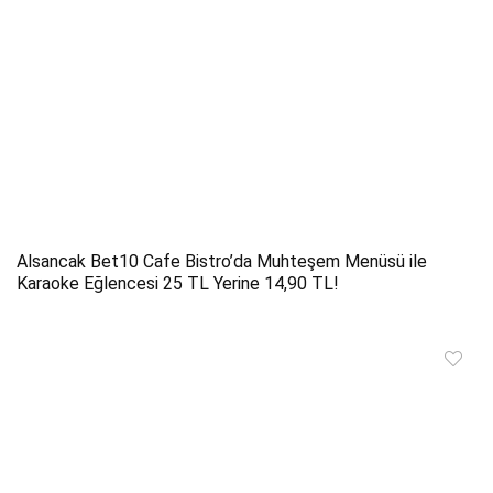
Alsancak Bet10 Cafe Bistro’da Muhteşem Menüsü ile
Karaoke Eğlencesi 25 TL Yerine 14,90 TL!