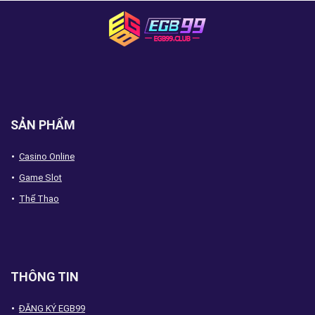
SẢN PHẨM
Casino Online
Game Slot
Thể Thao
THÔNG TIN
ĐĂNG KÝ EGB99