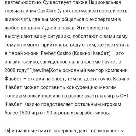
деятельностью. Существует также Национальная
горячая линия GamCare (у них нормализаторской есть
живой чат), где вы могу общаться с экспертами в
любое во дня и 7 дней в разав. Эти эксперты
выслушают вашу ситуацию, поболтают с вами саму
тему и помогут прийти к выводу о том, же поступить
в твоей жизни. Favbet Casino (Казино Фавбет) – это
онлайн-казино, запущенное на платформе Favbet в
2008 году.” “[newline]Хоть основный вектор компании
Фавбет – ставки на спорт, тем не достаточно, Казино
Фавбет может составить конкуренцию многим
топовым онлайн-казино на рынке азартных игр в СНГ.
Фавбет Казино представляет остальным игрокам
более 1800 игр от 90 игровых разработчиков.
Официальные сайты и зеркала дают возможность