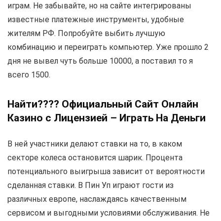
играм. Не забывайте, но на сайте интегрированы
известные платежные инструменты, удобные
жителям РФ. Попробуйте выбить лучшую
комбинацию и переиграть компьютер. Уже прошло 2
дня не вывел чуть больше 10000, а поставил то я
всего 1500.
Найти???? Официальный Сайт Онлайн
Казино с Лицензией – Играть На Деньги
В ней участники делают ставки на то, в каком
секторе колеса остановится шарик. Процента
потенциального выигрыша зависит от вероятности
сделанная ставки. В Пин Уп играют гости из
различных европе, наслаждаясь качественным
сервисом и выгодными условиями обслуживания. Не