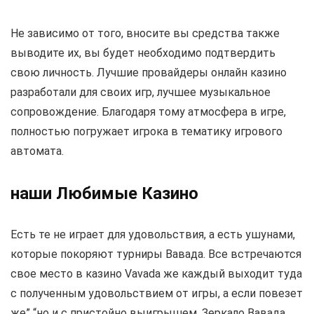
Не зависимо от того, вносите вы средства также
выводите их, вы будет необходимо подтвердить
свою личность. Лучшие провайдеры онлайн казино
разработали для своих игр, лучшее музыкальное
сопровождение. Благодаря тому атмосфера в игре,
полностью погружает игрока в тематику игрового
автомата.
наши Любимые Казино
Есть те не играет для удовольствия, а есть ушунами,
которые покоряют турниры Вавада. Все встречаются
свое место в казино Vavada же каждый выходит туда
с полученным удовольствием от игры, а если повезет
же” “но и с пристойно выигрышем. Зеркало Вавада