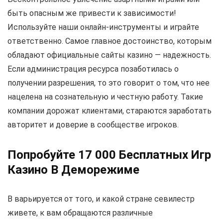
быть опасным же привести к зависимости!
Используйте наши онлайн-инструменты и играйте
ответственно. Самое главное достоинство, которым
обладают официальные сайты казино — надежность.
Если администрация ресурса позаботилась о
получении разрешения, то это говорит о том, что нее
нацелена на сознательную и честную работу. Такие
компании дорожат клиентами, стараются заработать
авторитет и доверие в сообществе игроков.
Попробуйте 17 000 Бесплатных Игр
Казино В Деморежиме
В варьируется от того, и какой стране севилестр
живете, к вам обращаются различные