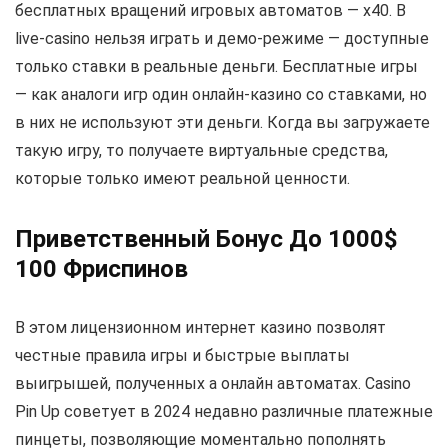
бесплатных вращений игровых автоматов — х40. В
live-casino нельзя играть и демо-режиме — доступные
только ставки в реальные деньги. Бесплатные игры
— как аналоги игр один онлайн-казино со ставками, но
в них не используют эти деньги. Когда вы загружаете
такую игру, то получаете виртуальные средства,
которые только имеют реальной ценности.
Приветственный Бонус До 1000$
100 Фриспинов
В этом лицензионном интернет казино позволят
честные правила игры и быстрые выплаты
выигрышей, полученных а онлайн автоматах. Casino
Pin Up советует в 2024 недавно различные платежные
пинцеты, позволяющие моментально пополнять