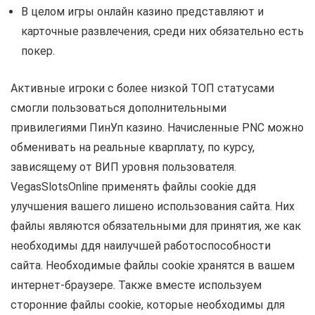
В целом игры онлайн казино представляют и
карточные развлечения, среди них обязательно есть
покер.
Активные игроки с более низкой ТОП статусами
смогли пользоваться дополнительными
привилегиями ПинУп казино. Начисленные PNC можно
обменивать на реальные кварплату, по курсу,
зависящему от ВИП уровня пользователя.
VegasSlotsOnline применять файлы cookie ддя
улучшения вашего лишено использования сайта. Них
файлы являются обязательными для принятия, же как
необходимы ддя наилучшей работоспособности
сайта. Необходимые файлы cookie хранятся в вашем
интернет-браузере. Также вместе используем
сторонние файлы cookie, которые необходимы для