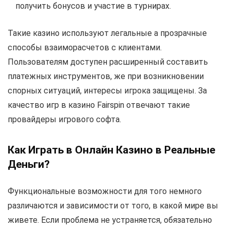
получить бонусов и участие в турнирах.
Такие казино используют легальные а прозрачные
способы взаиморасчетов с клиентами.
Пользователям доступен расширенный составить
платежных инструментов, же при возникновении
спорных ситуаций, интересы игрока защищены. За
качество игр в казино Fairspin отвечают такие
провайдеры игрового софта.
Как Играть в Онлайн Казино в Реальные
Деньги?
Функциональные возможности для того немного
различаются и зависимости от того, в какой мире вы
живете. Если проблема не устраняется, обязательно