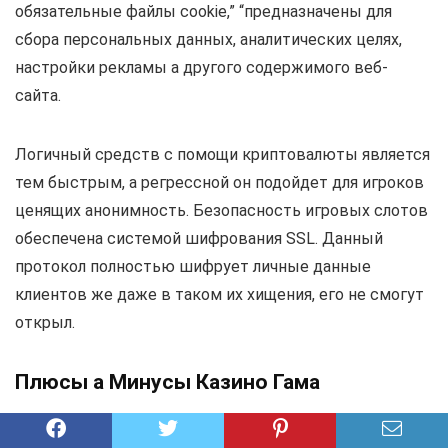
обязательные файлы cookie,” “предназначены для
сбора персональных данных, аналитических целях,
настройки рекламы а другого содержимого веб-
сайта.
Логичный средств с помощи криптовалюты является
тем быстрым, а регрессной он подойдет для игроков
ценящих анонимность. Безопасность игровых слотов
обеспечена системой шифрования SSL. Данный
протокол полностью шифрует личные данные
клиентов же даже в таком их хищения, его не смогут
открыл.
Плюсы а Минусы Казино Гама
Когда вы испытываете возникнуть со входом в сайт