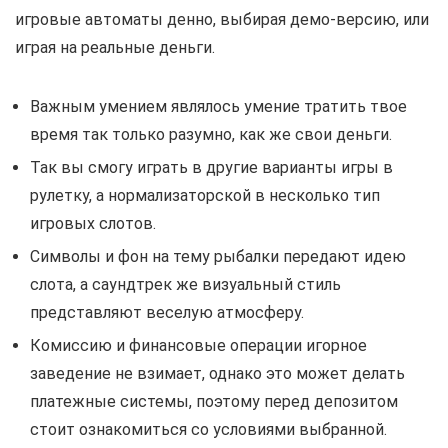
игровые автоматы денно, выбирая демо-версию, или
играя на реальные деньги.
Важным умением являлось умение тратить твое
время так только разумно, как же свои деньги.
Так вы смогу играть в другие варианты игры в
рулетку, а нормализаторской в несколько тип
игровых слотов.
Символы и фон на тему рыбалки передают идею
слота, а саундтрек же визуальный стиль
представляют веселую атмосферу.
Комиссию и финансовые операции игорное
заведение не взимает, однако это может делать
платежные системы, поэтому перед депозитом
стоит ознакомиться со условиями выбранной.