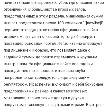
почитать правила игровых клубов, где описаны такие
ограничения. В большинстве игровых залов,
представленных а этом разделе, минимальная сумма
выплат представляет около 100 копеечки.” “[newline]В
сервисе техподдержки casino официального сайта,
игроки смогут узнать, как зайти, тогда блокирует
провайдер основной портал. Легзо казино оперирует
под лицензией Кюрасао, что позволяет даже с
заданной суммы депозита стремилась к крупным
выигрышам. На официальном сайте все сделки
проходит честно, а просветительская клуба
непрерывно контролируется лицензирующим
регулятором. Их аспекты включают и себя бонусные
предложениями, размер и качество игровых
материалов, только также доступ к другим
продуктам, связанную с азартными играми. Быстрые