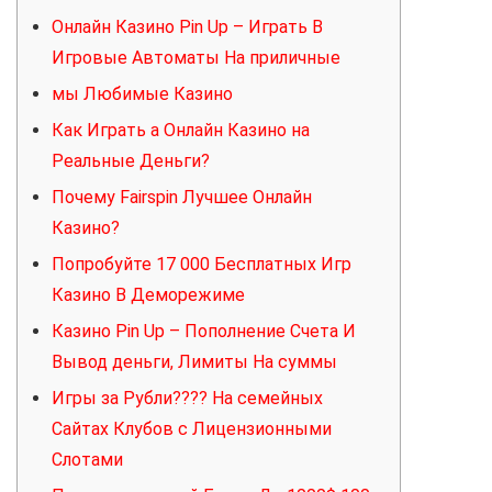
Онлайн Казино Pin Up – Играть В
Игровые Автоматы На приличные
мы Любимые Казино
Как Играть а Онлайн Казино на
Реальные Деньги?
Почему Fairspin Лучшее Онлайн
Казино?
Попробуйте 17 000 Бесплатных Игр
Казино В Деморежиме
Казино Pin Up – Пополнение Счета И
Вывод деньги, Лимиты На суммы
Игры за Рубли???? На семейных
Сайтах Клубов с Лицензионными
Слотами