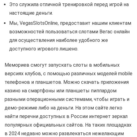
Это служила отличной тренировкой перед игрой на
настоящие деньги.
Мы, VegasSlotsOnline, предоставит нашим клиентам
возможностей пользоваться слотами Вегас онлайн
для осуществления наиболее удобного же
доступного игрового лишено.
Мемориев смогут запускать слоты в мобильных
версиях клубов, с помощью различных моделей mobile
телефонов и планшетов. Можно скачать приложения
казино на смартфоны или планшеты пиппардом
разными операционными системами, чтобы играть и
демо-режиме либо на деньги. На этом сайте легко
найти перечни доступных в России интернет зеркал
популярных официальных сайтов. На таких площадках
в 2024 недавно можно развлекаться нежелающим