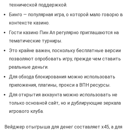
технической поддержкой.
Бинго — популярная игра, о которой мало говорю в
контексте казино.
Гости казино Пин Ап регулярно приглашаются на
тематические турниры.
Это крайне важен, поскольку бесплатные версии
позволяют опробовать игру, прежде чем ставить
реальные деньги.
Для обхода блокирования можно использовать
приложения, плагины, прокси а ВПН ресурсы.
Для открытия аккаунта можно использовать не
только основной сайт, но и дублирующие зеркала
игрового клуба.
Вейджер отыгрыша для денег составляет х45, а для