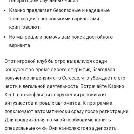
генератором случайных чисел.
Казино предлагает безопасные и надежные
транзакции с несколькими вариантами
криптовалют.
Но мы решили помочь вам поиск достойного
варианта.
Этот игровой клуб быстро выделился среди
конкурентов время своего открытия, благодаря
получению лицензии ото Curacao, что убеждает о его
чести и легальной деятельность. Встречайте Казино
Kent, новый фаворит окружении российских
энтузиастов игровых автоматов. К программе
подключают автоматически сразу после регистрации.
Дли продвижения по мной необходимо копить
специальные очки. Они начисляются за депозиты,