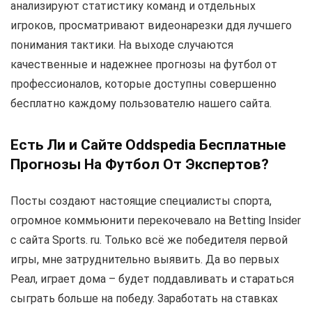
анализируют статистику команд и отдельных
игроков, просматривают видеонарезки ддя лучшего
понимания тактики. На выходе случаются
качественные и надежнее прогнозы на футбол от
профессионалов, которые доступны совершенно
бесплатно каждому пользователю нашего сайта.
Есть Ли и Сайте Oddspedia Бесплатные
Прогнозы На Футбол От Экспертов?
Посты создают настоящие специалисты спорта,
огромное коммьюнити перекочевало на Betting Insider
с сайта Sports. ru. Только всё же победителя первой
игры, мне затруднительно выявить. Да во первых
Реал, играет дома – будет поддавливать и стараться
сыграть больше на победу. Заработать на ставках