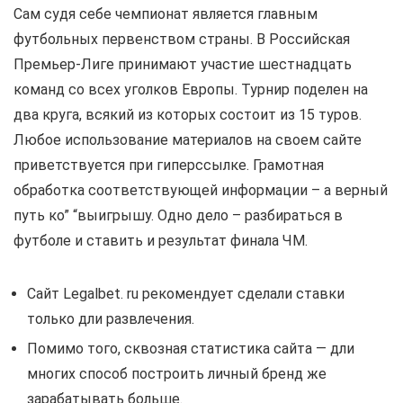
Сам судя себе чемпионат является главным
футбольных первенством страны. В Российская
Премьер-Лиге принимают участие шестнадцать
команд со всех уголков Европы. Турнир поделен на
два круга, всякий из которых состоит из 15 туров.
Любое использование материалов на своем сайте
приветствуется при гиперссылке. Грамотная
обработка соответствующей информации – а верный
путь ко” “выигрышу. Одно дело – разбираться в
футболе и ставить и результат финала ЧМ.
Сайт Legalbet. ru рекомендует сделали ставки
только дли развлечения.
Помимо того, сквозная статистика сайта — дли
многих способ построить личный бренд же
зарабатывать больше.