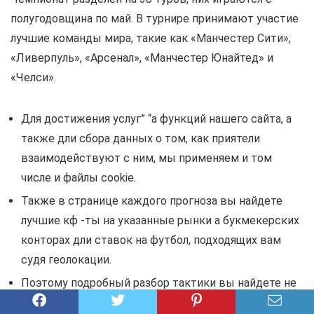
полугодовщина по май. В турнире принимают участие
лучшие команды мира, такие как «Манчестер Сити»,
«Ливерпуль», «Арсенал», «Манчестер Юнайтед» и
«Челси».
Для достижения услуг” “а функций нашего сайта, а
также дли сбора данных о том, как приятели
взаимодействуют с ним, мы применяем и том
числе и файлы cookie.
Также в странице каждого прогноза вы найдете
лучшие кф -ты на указанные рынки а букмекерских
конторах дли ставок на футбол, подходящих вам
судя геолокации.
Поэтому подробный разбор тактики вы найдете не
в каждом прогнозе на Oddspedia.