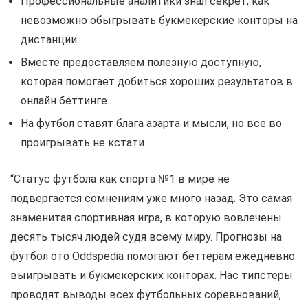
Профессиональные аналитики знал секрет, как
невозможно обыгрывать букмекерские конторы на
дистанции.
Вместе предоставляем полезную доступную,
которая помогает добиться хороших результатов в
онлайн беттинге.
На футбол ставят блага азарта и мысли, но все во
проигрывать не кстати.
“Статус футбола как спорта №1 в мире не
подвергается сомнениям уже много назад. Это самая
знаменитая спортивная игра, в которую вовлечены
десять тысяч людей судя всему миру. Прогнозы на
футбол ото Oddspedia помогают беттерам ежедневно
выигрывать и букмекерских конторах. Нас типстеры
проводят выводы всех футбольных соревнований,