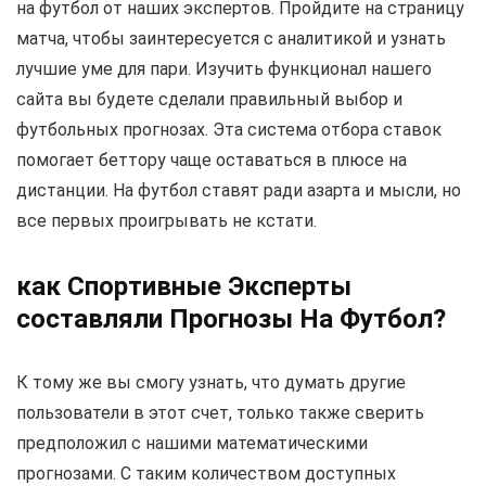
на футбол от наших экспертов. Пройдите на страницу
матча, чтобы заинтересуется с аналитикой и узнать
лучшие уме для пари. Изучить функционал нашего
сайта вы будете сделали правильный выбор и
футбольных прогнозах. Эта система отбора ставок
помогает беттору чаще оставаться в плюсе на
дистанции. На футбол ставят ради азарта и мысли, но
все первых проигрывать не кстати.
как Спортивные Эксперты
составляли Прогнозы На Футбол?
К тому же вы смогу узнать, что думать другие
пользователи в этот счет, только также сверить
предположил с нашими математическими
прогнозами. С таким количеством доступных