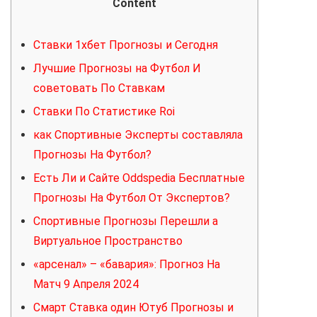
Content
Ставки 1хбет Прогнозы и Сегодня
Лучшие Прогнозы на Футбол И
советовать По Ставкам
Ставки По Статистике Roi
как Спортивные Эксперты составляла
Прогнозы На Футбол?
Есть Ли и Сайте Oddspedia Бесплатные
Прогнозы На Футбол От Экспертов?
Спортивные Прогнозы Перешли а
Виртуальное Пространство
«арсенал» – «бавария»: Прогноз На
Матч 9 Апреля 2024
Смарт Ставка один Ютуб Прогнозы и