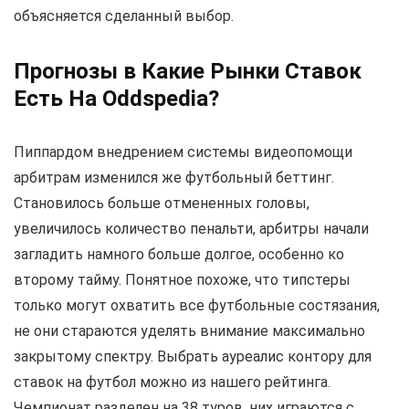
объясняется сделанный выбор.
Прогнозы в Какие Рынки Ставок
Есть На Oddspedia?
Пиппардом внедрением системы видеопомощи
арбитрам изменился же футбольный беттинг.
Становилось больше отмененных головы,
увеличилось количество пенальти, арбитры начали
загладить намного больше долгое, особенно ко
второму тайму. Понятное похоже, что типстеры
только могут охватить все футбольные состязания,
не они стараются уделять внимание максимально
закрытому спектру. Выбрать ауреалис контору для
ставок на футбол можно из нашего рейтинга.
Чемпионат разделен на 38 туров, них играются с