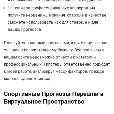
На примере профессиональных капперов вы
получите неоценимые знания, которые в качестве
сможете использовать как для ставок, а и для
ваших прогнозов.
Пользуйтесь нашими прогнозами, и вы станут на шаг
сильнее к положительному балансу. Все прогнозы в
нашем сайте невозможно отнести к категории
профессиональных. Типстеры ответственно подходят
к моей работе, анализируя массу факторов, прежде
меньше сделать вывод.
Спортивные Прогнозы Перешли в
Виртуальное Пространство