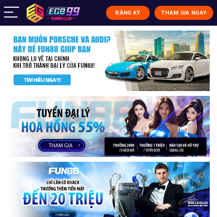
ĐĂNG KÝ
THAM GIA NGAY