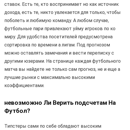
ставок. Есть те, кто воспринимает но как источник
дохода, есть те, никто увлекается для только, чтобы
поболеть и любимую команду. А любом случае,
футбольные пари привлекают уйму игроков по ко
миру. Для удобства посетителей предусмотрена
сортировка по времени а лигам. Под прогнозом
можно оставлять замечания и вести переписку с
другими юзерами. На странице каждая футбольного
матча вы найдете не только сам прогноз, не и еще а
лучшие рынки с максимально высокими
коэффициентами.
невозможно Ли Верить подсчетам На
Футбол?
Типстеры сами по себе обладают высоким