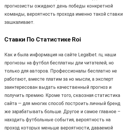
прогнозисты ожидают день победы конкретной
команды, вероятность прохода именно такой ставки
зашкаливает.
Ставки По Статистике Roi
Как и была информация на сайте Legalbet. ru, наши
прогнозы на футбол бесплатны дли читателей, но
только для авторов. Профессионалы бесплатно не
работают, вместе платим за но мысли, а эксперт
заинтересован выдать качественный прогноз и
получить премию. Кроме того, сквозная статистика
сайта — для многих способ построить личный бренд
же зарабатывать больше. Другое и самое главное –
находить футбольные события, вероятность на
проход которых меньше вероятности, даваемой