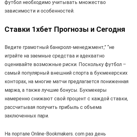
футбол необходимо учитывать множество
зависимости и особенностей.
Ставки 1хбет Прогнозы и Сегодня
Ведите грамотный банкролл-менеджмент,” “не
играйте на заемные средства и адекватно
оценивайте возможные риски. Поскольку футбол –
самый популярный внешний спорта в букмекерских
конторах, на многие матчи предлагается пониженная
маржа, а также лучшие бонусы. Букмекеры
намеренно снижают свой процент с каждой ставки,
рассчитывая получить прибыль с объема
заключенных пари.
На портале Online-Bookmakers. com раз день