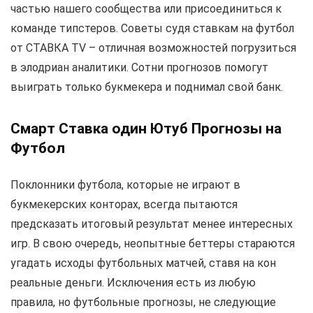
частью нашего сообщества или присоединиться к
команде типстеров. Советы судя ставкам на футбол
от СТАВКА TV – отличная возможностей погрузиться
в элодриан аналитики. Сотни прогнозов помогут
выиграть только букмекера и поднимал свой банк.
Смарт Ставка один Ютуб Прогнозы на
Футбол
Поклонники футбола, которые не играют в
букмекерских конторах, всегда пытаются
предсказать итоговый результат менее интересных
игр. В свою очередь, неопытные беттеры стараются
угадать исходы футбольных матчей, ставя на кон
реальные деньги. Исключения есть из любую
правила, но футбольные прогнозы, не следующие