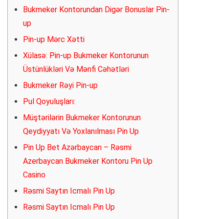
Bukmeker Kontorundan Digər Bonuslar Pin-
up
Pin-up Mərc Xətti
Xülasə: Pin-up Bukmeker Kontorunun
Üstünlükləri Və Mənfi Cəhətləri
Bukmeker Rəyi Pin-up
Pul Qoyuluşları:
Müştərilərin Bukmeker Kontorunun
Qeydiyyatı Və Yoxlanılması Pin Up
Pin Up Bet Azərbaycan – Rəsmi
Azerbaycan Bukmeker Kontoru Pin Up
Casino
Rəsmi Saytın Icmalı Pin Up
Rəsmi Saytın Icmalı Pin Up