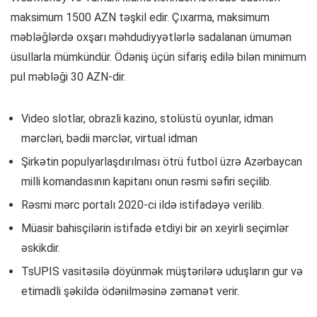
maksimum 1500 AZN təşkil edir. Çıxarma, maksimum
məbləğlərdə oxşarı məhdudiyyətlərlə sadalanan ümumən
üsullarla mümkündür. Ödəniş üçün sifariş edilə bilən minimum
pul məbləği 30 AZN-dir.
Video slotlar, obrazli kazino, stolüstü oyunlar, idman
mərcləri, bədii mərclər, virtual idman
Şirkətin populyarlaşdırılması ötrü futbol üzrə Azərbaycan
milli komandasının kapitanı onun rəsmi səfiri seçilib.
Rəsmi mərc portalı 2020-ci ildə istifadəyə verilib.
Müasir bahisçilərin istifadə etdiyi bir ən xeyirli seçimlər
əskikdir.
TsUPIS vasitəsilə döyünmək müştərilərə uduşların gur və
etimadli şəkildə ödənilməsinə zəmanət verir.