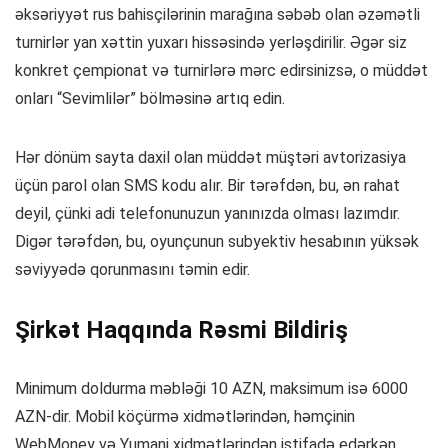
əksəriyyət rus bahisçilərinin marağına səbəb olan əzəmətli
turnirlər yan xəttin yuxarı hissəsində yerləşdirilir. Əgər siz
konkret çempionat və turnirlərə mərc edirsinizsə, o müddət
onları “Sevimlilər” bölməsinə artıq edin.
Hər dönüm sayta daxil olan müddət müştəri avtorizasiya
üçün parol olan SMS kodu alır. Bir tərəfdən, bu, ən rahat
deyil, çünki adi telefonunuzun yanınızda olması lazımdır.
Digər tərəfdən, bu, oyunçunun subyektiv hesabının yüksək
səviyyədə qorunmasını təmin edir.
Şirkət Haqqında Rəsmi Bildiriş
Minimum doldurma məbləği 10 AZN, maksimum isə 6000
AZN-dir. Mobil köçürmə xidmətlərindən, həmçinin
WebMoney və Yumani xidmətlərindən istifadə edərkən