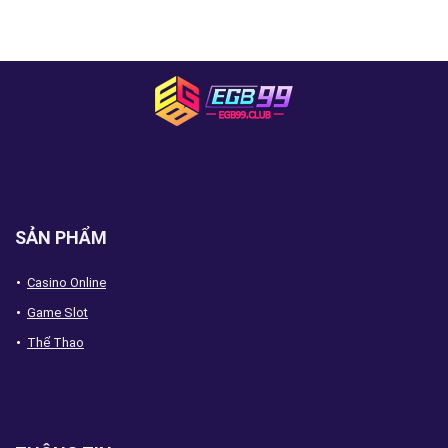
SẢN PHẨM
Casino Online
Game Slot
Thể Thao