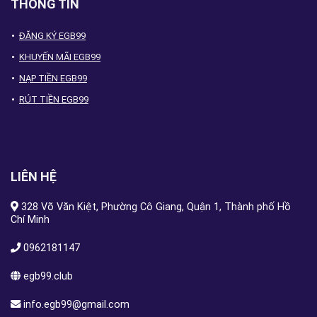
THÔNG TIN
ĐĂNG KÝ EGB99
KHUYẾN MÃI EGB99
NẠP TIỀN EGB99
RÚT TIỀN EGB99
LIÊN HỆ
328 Võ Văn Kiệt, Phường Cô Giang, Quận 1, Thành phố Hồ
Chí Minh
0962181147
egb99.club
info.egb99@gmail.com