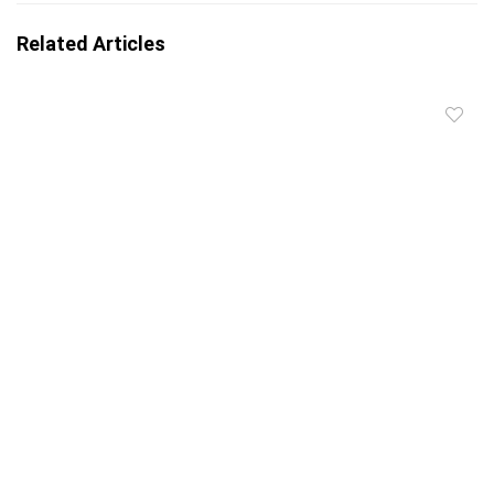
Related Articles