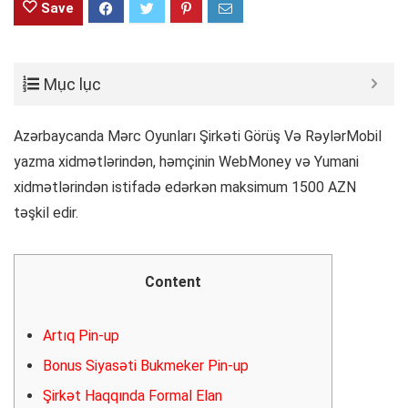
Save
Mục lục
Azərbaycanda Mərc Oyunları Şirkəti Görüş Və Rəylər
Mobil
yazma xidmətlərindən, həmçinin WebMoney və Yumani
xidmətlərindən istifadə edərkən maksimum 1500 AZN
təşkil edir.
Content
Artıq Pin-up
Bonus Siyasəti Bukmeker Pin-up
Şirkət Haqqında Formal Elan