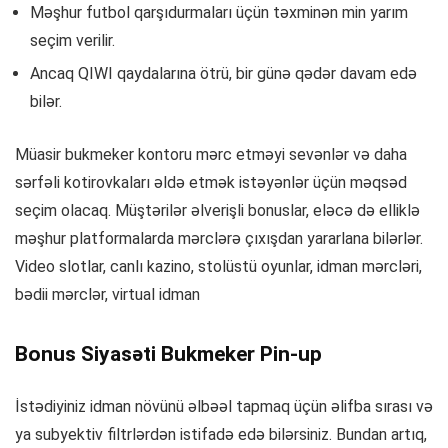
Məşhur futbol qarşıdurmaları üçün təxminən min yarım
seçim verilir.
Ancaq QIWI qaydalarına ötrü, bir günə qədər davam edə
bilər.
Müasir bukmeker kontoru mərc etməyi sevənlər və daha
sərfəli kotirovkaları əldə etmək istəyənlər üçün məqsəd
seçim olacaq. Müştərilər əlverişli bonuslar, eləcə də elliklə
məşhur platformalarda mərclərə çıxışdan yararlana bilərlər.
Video slotlar, canlı kazino, stolüstü oyunlar, idman mərcləri,
bədii mərclər, virtual idman
Bonus Siyasəti Bukmeker Pin-up
İstədiyiniz idman növünü əlbəəl tapmaq üçün əlifba sırası və
ya subyektiv filtrlərdən istifadə edə bilərsiniz. Bundan artıq,