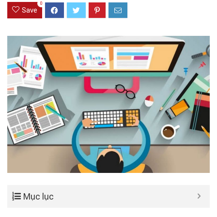
0
Save
Mục lục