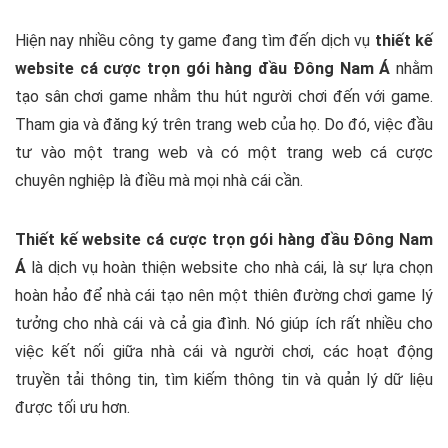
Hiện nay nhiều công ty game đang tìm đến dịch vụ
thiết kế
website cá cược trọn gói hàng đầu Đông Nam Á
nhằm
tạo sân chơi game nhằm thu hút người chơi đến với game.
Tham gia và đăng ký trên trang web của họ. Do đó, việc đầu
tư vào một trang web và có một trang web cá cược
chuyên nghiệp là điều mà mọi nhà cái cần.
Thiết kế website cá cược trọn gói hàng đầu Đông Nam
Á
là dịch vụ hoàn thiện website cho nhà cái, là sự lựa chọn
hoàn hảo để nhà cái tạo nên một thiên đường chơi game lý
tưởng cho nhà cái và cả gia đình. Nó giúp ích rất nhiều cho
việc kết nối giữa nhà cái và người chơi, các hoạt động
truyền tải thông tin, tìm kiếm thông tin và quản lý dữ liệu
được tối ưu hơn.