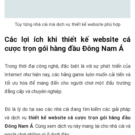
Tùy từng nhà cái mà dịch vụ thiết kế website phù hợp
Các lợi ích khi thiết kế website cá
cược trọn gói hàng đầu Đông Nam Á
Trong thời đại công nghệ, đặc biệt là với sự phát triển của
Internet như hiện nay, các hãng game luôn muốn cải tiến và
tối ưu hóa để mang đến cho người chơi một đấu trường
đẳng cấp và chuyên nghiệp.
Đó là lý do tại sao các nhà cái đang tìm kiếm các giải pháp
và dịch vụ
thiết kế website cá cược trọn gói hàng đầu
Đông Nam Á
. Cùng xem dịch vụ này mang lại cho nhà cái và
người chơi những gì ở dưới đây: