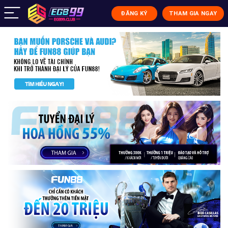
ĐĂNG KÝ
THAM GIA NGAY