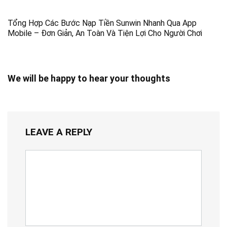
Tổng Hợp Các Bước Nạp Tiền Sunwin Nhanh Qua App
Mobile – Đơn Giản, An Toàn Và Tiện Lợi Cho Người Chơi
We will be happy to hear your thoughts
LEAVE A REPLY