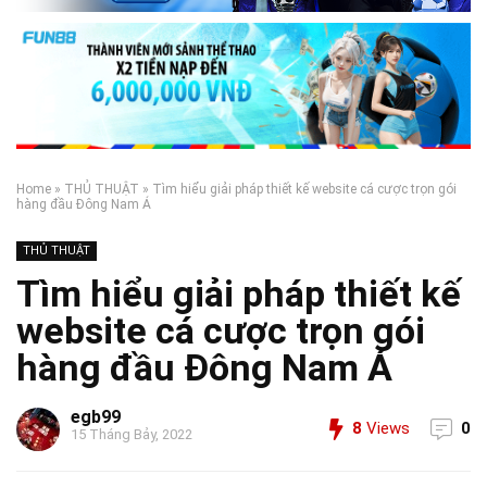
Home
»
THỦ THUẬT
»
Tìm hiểu giải pháp thiết kế website cá cược trọn gói
hàng đầu Đông Nam Á
THỦ THUẬT
Tìm hiểu giải pháp thiết kế
website cá cược trọn gói
hàng đầu Đông Nam Á
egb99
8
Views
0
15 Tháng Bảy, 2022