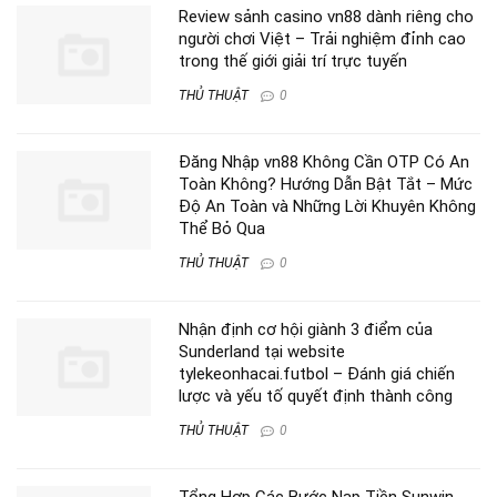
Review sảnh casino vn88 dành riêng cho
người chơi Việt – Trải nghiệm đỉnh cao
trong thế giới giải trí trực tuyến
THỦ THUẬT
0
Đăng Nhập vn88 Không Cần OTP Có An
Toàn Không? Hướng Dẫn Bật Tắt – Mức
Độ An Toàn và Những Lời Khuyên Không
Thể Bỏ Qua
THỦ THUẬT
0
Nhận định cơ hội giành 3 điểm của
Sunderland tại website
tylekeonhacai.futbol – Đánh giá chiến
lược và yếu tố quyết định thành công
THỦ THUẬT
0
Tổng Hợp Các Bước Nạp Tiền Sunwin