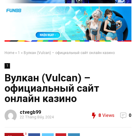
Home
»
1
»
Вулкан (Vulсan) – официальный сайт онлайн казино
1
Вулкан (Vulсan) –
официальный сайт
онлайн казино
ctvegb99
8
Views
0
22 Tháng Bảy, 2024
0