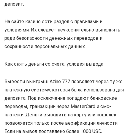
депозит.
На сайте казино есть раздел с правилами и
условиями. Их следует неукоснительно выполнять
ради безопасности денежных переводов и
сохранности персональных данных.
Как снять деньги со счета: условия вывода
Вывести выигрыш Azino 777 позволяет через ту же
платежную систему, которая была использована для
депозита. Под исключение попадают банковские
переводы, транзакции через MasterCard и смс-
платежи. Деньги выводить на карту или кошелек
позволяется только после верификации личности.
Если на вывод поставлено более 1000 USD,