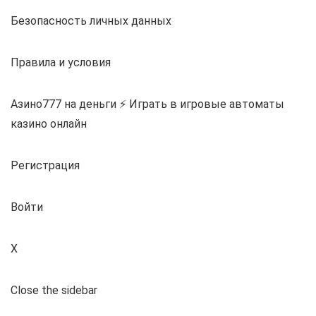
Безопасность личных данных
Правила и условия
Азино777 на деньги ⚡️ Играть в игровые автоматы
казино онлайн
Регистрация
Войти
X
Close the sidebar