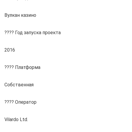
Вулкан казино
???? Год запуска проекта
2016
???? Платформа
Собственная
???? Оператор
Vilardo Ltd.