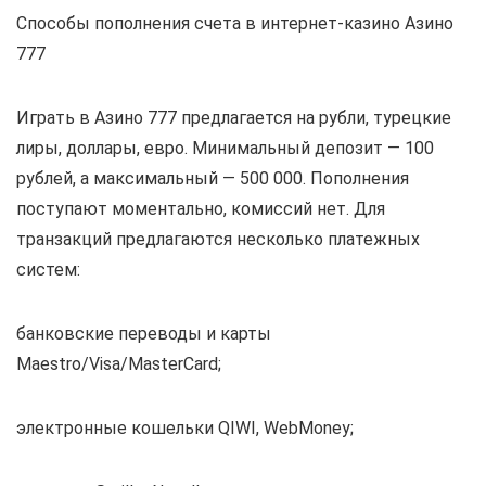
Способы пополнения счета в интернет-казино Азино
777
Играть в Азино 777 предлагается на рубли, турецкие
лиры, доллары, евро. Минимальный депозит — 100
рублей, а максимальный — 500 000. Пополнения
поступают моментально, комиссий нет. Для
транзакций предлагаются несколько платежных
систем:
банковские переводы и карты
Maestro/Visa/MasterCard;
электронные кошельки QIWI, WebMoney;