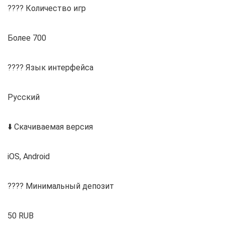
???? Количество игр
Более 700
???? Язык интерфейса
Русский
⬇️ Скачиваемая версия
iOS, Android
???? Минимальный депозит
50 RUB