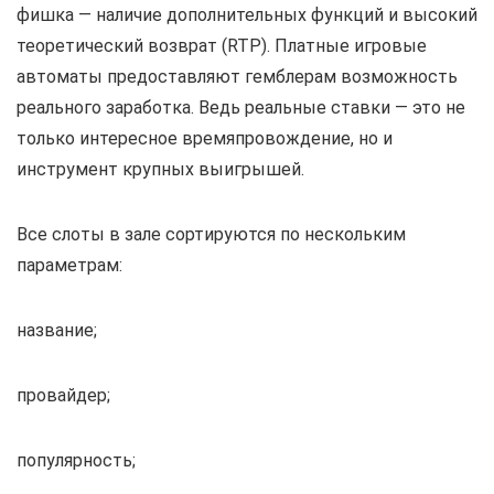
фишка — наличие дополнительных функций и высокий
теоретический возврат (RTP). Платные игровые
автоматы предоставляют гемблерам возможность
реального заработка. Ведь реальные ставки — это не
только интересное времяпровождение, но и
инструмент крупных выигрышей.
Все слоты в зале сортируются по нескольким
параметрам:
название;
провайдер;
популярность;