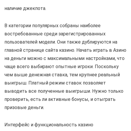
наличие джекпота.
В категории популярных собраны наиболее
востребованные среди зарегистрированных
пользователей модели. Они также дублируются на
главной странице сайта казино. Начать играть в Азино
на деньги можно с максимальными настройками, что
чаще всего выбирают опытные игроки. Поскольку
чем выше денежная ставка, тем крупнее реальный
выигрыш. Платный режим ставок позволяет
выводить все полученные выигрыши. Нужно только
проверить, есть ли активные бонусы, и отыграть
призовые деньги.
Интерфейс и функциональность казино