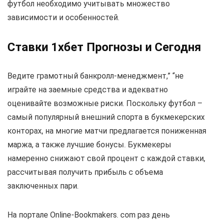
футбол необходимо учитывать множество
зависимости и особенностей.
Ставки 1хбет Прогнозы и Сегодня
Ведите грамотный банкролл-менеджмент,” “не
играйте на заемные средства и адекватно
оценивайте возможные риски. Поскольку футбол –
самый популярный внешний спорта в букмекерских
конторах, на многие матчи предлагается пониженная
маржа, а также лучшие бонусы. Букмекеры
намеренно снижают свой процент с каждой ставки,
рассчитывая получить прибыль с объема
заключенных пари.
На портале Online-Bookmakers. com раз день