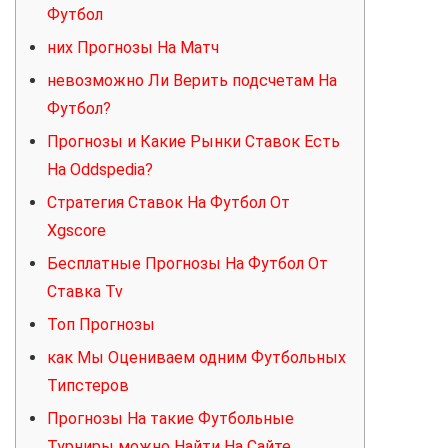
Футбол
них Прогнозы На Матч
невозможно Ли Верить подсчетам На
Футбол?
Прогнозы и Какие Рынки Ставок Есть
На Oddspedia?
Стратегия Ставок На Футбол От
Xgscore
Бесплатные Прогнозы На Футбол От
Ставка Tv
Топ Прогнозы
как Мы Оцениваем одним Футбольных
Типстеров
Прогнозы На такие Футбольные
Турниры можно Найти На Сайте