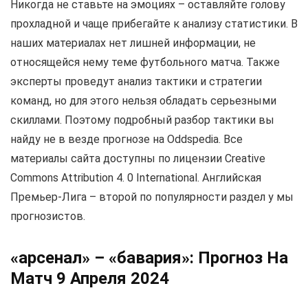
Никогда не ставьте на эмоциях – оставляйте голову
прохладной и чаще прибегайте к анализу статистики. В
наших материалах нет лишней информации, не
относящейся нему теме футбольного матча. Также
эксперты проведут анализ тактики и стратегии
команд, но для этого нельзя обладать серьезными
скиллами. Поэтому подробный разбор тактики вы
найду не в везде прогнозе на Oddspedia. Все
материалы сайта доступны по лицензии Creative
Commons Attribution 4. 0 International. Английская
Премьер-Лига – второй по популярности раздел у мы
прогнозистов.
«арсенал» – «бавария»: Прогноз На
Матч 9 Апреля 2024