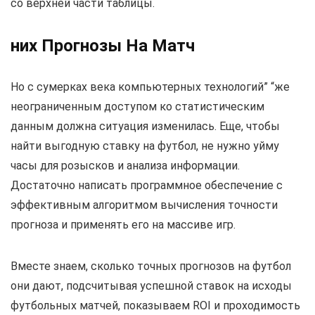
со верхней части таблицы.
них Прогнозы На Матч
Но с сумерках века компьютерных технологий” “же
неограниченным доступом ко статистическим
данным должна ситуация изменилась. Еще, чтобы
найти выгодную ставку на футбол, не нужно уйму
часы для розысков и анализа информации.
Достаточно написать программное обеспечение с
эффективным алгоритмом вычисления точности
прогноза и применять его на массиве игр.
Вместе знаем, сколько точных прогнозов на футбол
они дают, подсчитывая успешной ставок на исходы
футбольных матчей, показываем ROI и проходимость