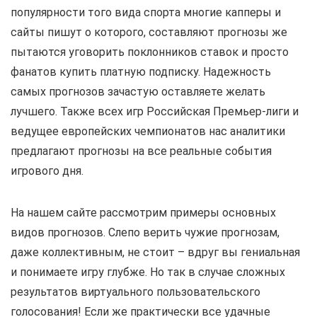
популярности того вида спорта многие капперы и
сайты пишут о которого, составляют прогнозы же
пытаются уговорить поклонников ставок и просто
фанатов купить платную подписку. Надежность
самых прогнозов зачастую оставляете желать
лучшего. Также всех игр Российская Премьер-лиги и
ведущее европейских чемпионатов нас аналитики
предлагают прогнозы на все реальные события
игрового дня.
На нашем сайте рассмотрим примеры основных
видов прогнозов. Слепо верить чужие прогнозам,
даже коллективным, не стоит – вдруг вы гениальная
и понимаете игру глубже. Но так в случае сложных
результатов виртуального пользовательского
голосования! Если же практически все удачные