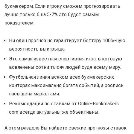
букмекером. Если игроку сможем прогнозировать
лучше только б на 5-7% это будет самым
показателем.
Ни один прогноз не гарантирует беттеру 100%-ную
вероятность выигрыша.
Это самая известная спортивная игра, в которую
вовлечены сотни тысяч людей судя всему миру.
Футбольная линия всяком всех букмекерских
конторах максимально богата событий, а роспись
насыщена маркетами.
Рекомендации по ставкам от Online-Bookmakers.
com всегда актуальны же объективны.
А этом разделе Вы найдете свежие прогнозы ставок