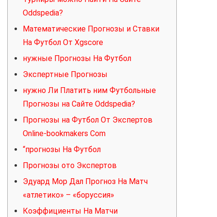
Oddspedia?
Математические Прогнозы и Ставки
На Футбол От Xgscore
нужные Прогнозы На Футбол
Экспертные Прогнозы
нужно Ли Платить ним Футбольные
Прогнозы на Сайте Oddspedia?
Прогнозы на Футбол От Экспертов
Online-bookmakers Com
“прогнозы На Футбол
Прогнозы ото Экспертов
Эдуард Мор Дал Прогноз На Матч
«атлетико» – «боруссия»
Коэффициенты На Матчи