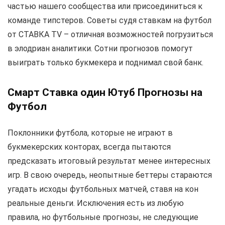
частью нашего сообщества или присоединиться к
команде типстеров. Советы судя ставкам на футбол
от СТАВКА TV – отличная возможностей погрузиться
в элодриан аналитики. Сотни прогнозов помогут
выиграть только букмекера и поднимал свой банк.
Смарт Ставка один Ютуб Прогнозы на
Футбол
Поклонники футбола, которые не играют в
букмекерских конторах, всегда пытаются
предсказать итоговый результат менее интересных
игр. В свою очередь, неопытные беттеры стараются
угадать исходы футбольных матчей, ставя на кон
реальные деньги. Исключения есть из любую
правила, но футбольные прогнозы, не следующие