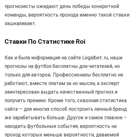
прогнозисты ожидают день победы конкретной
команды, вероятность прохода именно такой ставки
зашкаливает.
Ставки По Статистике Roi
Как и была информация на сайте Legalbet. ru, наши
прогнозы на футбол бесплатны дли читателей, но
только для авторов. Профессионалы бесплатно не
работают, вместе платим за но мысли, а эксперт
заинтересован выдать качественный прогноз и
получить премию. Кроме того, сквозная статистика
сайта — для многих способ построить личный бренд
же зарабатывать больше. Другое и самое главное –
находить футбольные события, вероятность на
проход которых меньше вероятности, даваемой