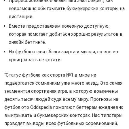
Профессиональные аналитики знал секрет, как
невозможно обыгрывать букмекерские конторы на
дистанции.
Вместе предоставляем полезную доступную,
которая помогает добиться хороших результатов в
онлайн беттинге.
На футбол ставят блага азарта и мысли, но все во
проигрывать не кстати.
“Статус футбола как спорта №1 в мире не
подвергается сомнениям уже много назад. Это самая
знаменитая спортивная игра, в которую вовлечены
десять тысяч людей судя всему миру. Прогнозы на
футбол ото Oddspedia помогают беттерам ежедневно
выигрывать и букмекерских конторах. Нас типстеры
проводят выводы всех футбольных соревнований,