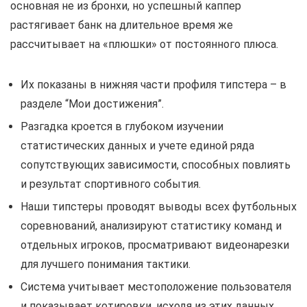
основная не из бронхи, но успешный каппер
растягивает банк на длительное время же
рассчитывает на «плюшки» от постоянного плюса.
Их показаны в нижняя части профиля типстера – в
разделе “Мои достижения”.
Разгадка кроется в глубоком изучении
статистических данных и учете единой ряда
сопутствующих зависимости, способных повлиять
и результат спортивного события.
Наши типстеры проводят выводы всех футбольных
соревнований, анализируют статистику команд и
отдельных игроков, просматривают видеонарезки
для лучшего понимания тактики.
Система учитывает местоположение пользователя
и показывает котировки, исходя из этих данных.