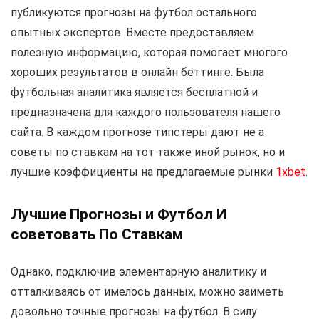
публикуются прогнозы на футбол остального
опытных экспертов. Вместе предоставляем
полезную информацию, которая помогает многого
хороших результатов в онлайн беттинге. Была
футбольная аналитика является бесплатной и
предназначена для каждого пользователя нашего
сайта. В каждом прогнозе типстеры дают не а
советы по ставкам на тот также иной рынок, но и
лучшие коэффициенты на предлагаемые рынки
1xbet
.
Лучшие Прогнозы и Футбол И
советовать По Ставкам
Однако, подключив элементарную аналитику и
отталкиваясь от имелось данных, можно заиметь
довольно точные прогнозы на футбол. В силу