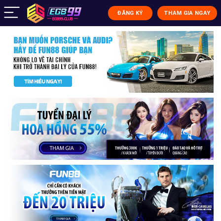
ĐĂNG KÝ
THAM GIA NGAY