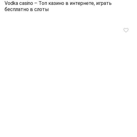
Vodka casino – Топ казино в интернете, играть
бесплатно в слоты