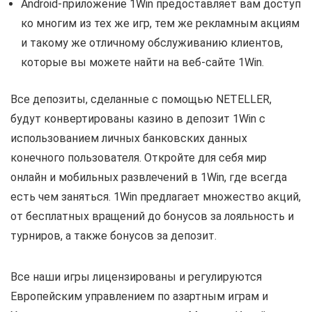
Android-приложение 1Win предоставляет вам доступ
ко многим из тех же игр, тем же рекламным акциям
и такому же отличному обслуживанию клиентов,
которые вы можете найти на веб-сайте 1Win.
Все депозиты, сделанные с помощью NETELLER,
будут конвертированы казино в депозит 1Win с
использованием личных банковских данных
конечного пользователя. Откройте для себя мир
онлайн и мобильных развлечений в 1Win, где всегда
есть чем заняться. 1Win предлагает множество акций,
от бесплатных вращений до бонусов за лояльность и
турниров, а также бонусов за депозит.
Все наши игры лицензированы и регулируются
Европейским управлением по азартным играм и