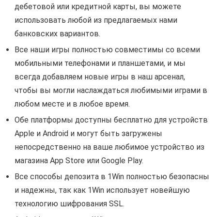
дебетовой или кредитной карты, вы можете
использовать любой из предлагаемых нами
банковских вариантов.
Все наши игры полностью совместимы со всеми
мобильными телефонами и планшетами, и мы
всегда добавляем новые игры в наш арсенал,
чтобы вы могли наслаждаться любимыми играми в
любом месте и в любое время.
Обе платформы доступны бесплатно для устройств
Apple и Android и могут быть загружены
непосредственно на ваше любимое устройство из
магазина App Store или Google Play.
Все способы депозита в 1Win полностью безопасны
и надежны, так как 1Win использует новейшую
технологию шифрования SSL.