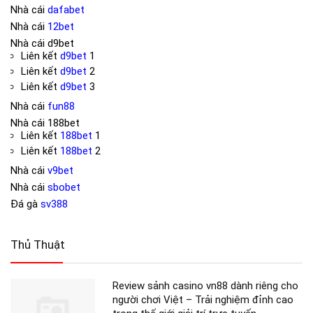
Nhà cái
dafabet
Nhà cái
12bet
Nhà cái
d9bet
Liên kết
d9bet
1
Liên kết
d9bet
2
Liên kết
d9bet
3
Nhà cái
fun88
Nhà cái
188bet
Liên kết
188bet
1
Liên kết
188bet
2
Nhà cái
v9bet
Nhà cái
sbobet
Đá gà
sv388
Thủ Thuật
Review sảnh casino vn88 dành riêng cho
người chơi Việt – Trải nghiệm đỉnh cao