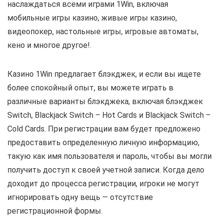
наслаждаться всеми играми 1Win, включая
мобильные игры казино, живые игры казино,
видеопокер, настольные игры, игровые автоматы,
кено и многое другое!.
Казино 1Win предлагает блэкджек, и если вы ищете
более спокойный опыт, вы можете играть в
различные варианты блэкджека, включая блэкджек
Switch, Blackjack Switch – Hot Cards и Blackjack Switch –
Cold Cards. При регистрации вам будет предложено
предоставить определенную личную информацию,
такую как имя пользователя и пароль, чтобы вы могли
получить доступ к своей учетной записи. Когда дело
доходит до процесса регистрации, игроки не могут
игнорировать одну вещь — отсутствие
регистрационной формы.