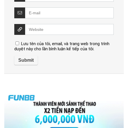
Lưu tên của tôi, email, và trang web trong trình
duyệt này cho lần bình luận kế tiếp của tôi.