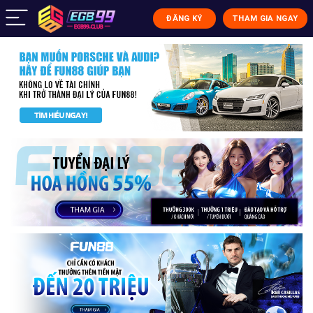
ĐĂNG KÝ
THAM GIA NGAY