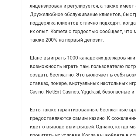
лицензирован и регулируется, а также имее
Дружелюбное обслуживание клиентов, быстр
поддержка клиентов отлично подходят, когда
их опыт. Kometa с гордостью сообщает, что 
также 200% на первый депозит.
Шанс выиграть 1000 канадских долларов ил
возможность играть там, пользователю потр
создать бесплатно. Это включает в себя воз
ставках, покере, виртуальных настольных и
Casino, NetEnt Casinos, Yggdrasil, безопасные
Есть также гарантированные бесплатные вр
предоставляются самим казино. К сожалению
идет о выводе выигрышей. Однако, когда мы
прочитать их условия. Когда вы войдете в ст