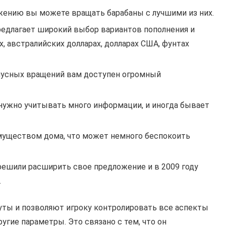
жению вы можете вращать барабаны с лучшими из них.
редлагает широкий выбор вариантов пополнения и
, австралийских долларах, долларах США, фунтах
онусных вращений вам доступен огромный
 нужно учитывать много информации, и иногда бывает
имуществом дома, что может немного беспокоить
решили расширить свое предложение и в 2009 году
.
уты и позволяют игроку контролировать все аспекты
угие параметры. Это связано с тем, что он