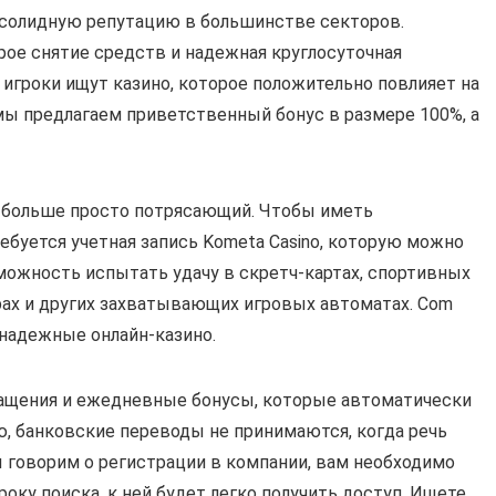
т солидную репутацию в большинстве секторов.
ое снятие средств и надежная круглосуточная
 игроки ищут казино, которое положительно повлияет на
мы предлагаем приветственный бонус в размере 100%, а
и больше просто потрясающий. Чтобы иметь
ебуется учетная запись Kometa Casino, которую можно
можность испытать удачу в скретч-картах, спортивных
грах и других захватывающих игровых автоматах. Com
 и надежные онлайн-казино.
ащения и ежедневные бонусы, которые автоматически
, банковские переводы не принимаются, когда речь
 говорим о регистрации в компании, вам необходимо
року поиска, к ней будет легко получить доступ. Ищете