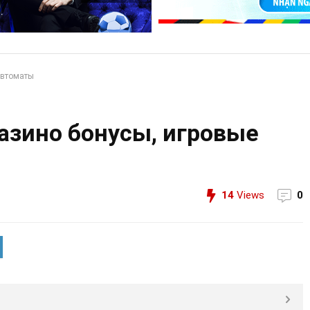
автоматы
Казино бонусы, игровые
14
Views
0