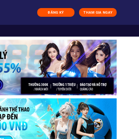
ĐĂNG KÝ
THAM GIA NGAY