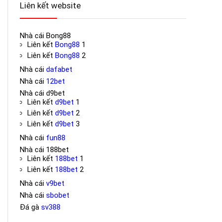
Liên kết website
Nhà cái
Bong88
Liên kết
Bong88
1
Liên kết
Bong88
2
Nhà cái
dafabet
Nhà cái
12bet
Nhà cái
d9bet
Liên kết
d9bet
1
Liên kết
d9bet
2
Liên kết
d9bet
3
Nhà cái
fun88
Nhà cái
188bet
Liên kết
188bet
1
Liên kết
188bet
2
Nhà cái
v9bet
Nhà cái
sbobet
Đá gà
sv388