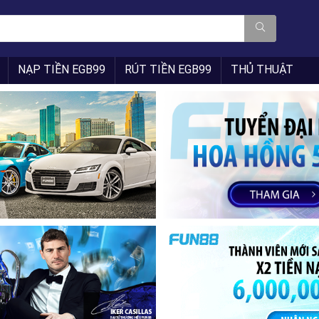
NẠP TIỀN EGB99
RÚT TIỀN EGB99
THỦ THUẬT