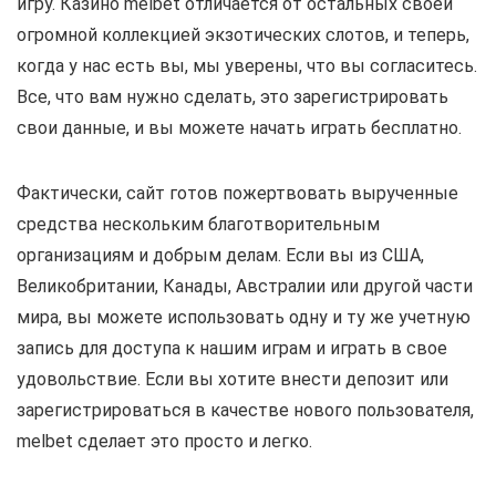
игру. Казино melbet отличается от остальных своей
огромной коллекцией экзотических слотов, и теперь,
когда у нас есть вы, мы уверены, что вы согласитесь.
Все, что вам нужно сделать, это зарегистрировать
свои данные, и вы можете начать играть бесплатно.
Фактически, сайт готов пожертвовать вырученные
средства нескольким благотворительным
организациям и добрым делам. Если вы из США,
Великобритании, Канады, Австралии или другой части
мира, вы можете использовать одну и ту же учетную
запись для доступа к нашим играм и играть в свое
удовольствие. Если вы хотите внести депозит или
зарегистрироваться в качестве нового пользователя,
melbet сделает это просто и легко.