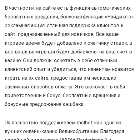
В частности, на сайте есть функция автоматических
бесплатных вращений, бонусная функция «Найди это»,
рекламная акция, отличная поддержка клиентов и
сайт, предназначенный для новичков. Все ваше
игровое время будет добавлено к счетчику ставок, а
все ваши выигрыши будут добавлены на ваш счет в
казино. Они должны сочетать в себе отличный
клиентский опыт и убедиться, что клиентам нравится
играть на их сайте, предоставив им несколько
различных способов оплаты. Это включает в себя
приветственный бонус, бесплатные вращения и
бонусные предложения кэшбэка.
Uk полностью поддерживаем melbet как одно из
лучших онлайн-казино Великобритании. Благодаря