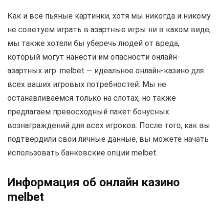
Как и все пьяные картинки, хотя мы никогда и никому
не советуем играть в азартные игры ни в каком виде,
мы также хотели бы уберечь людей от вреда,
который могут нанести им опасности онлайн-
азартных игр. melbet — идеальное онлайн-казино для
всех ваших игровых потребностей. Мы не
останавливаемся только на слотах, но также
предлагаем превосходный пакет бонусных
вознаграждений для всех игроков. После того, как вы
подтвердили свои личные данные, вы можете начать
использовать банковские опции melbet.
Информация об онлайн казино
melbet