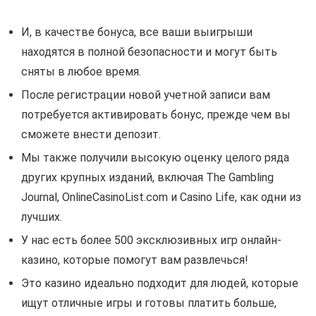
И, в качестве бонуса, все ваши выигрыши
находятся в полной безопасности и могут быть
сняты в любое время.
После регистрации новой учетной записи вам
потребуется активировать бонус, прежде чем вы
сможете внести депозит.
Мы также получили высокую оценку целого ряда
других крупных изданий, включая The Gambling
Journal, OnlineCasinoList.com и Casino Life, как одни из
лучших.
У нас есть более 500 эксклюзивных игр онлайн-
казино, которые помогут вам развлечься!
Это казино идеально подходит для людей, которые
ищут отличные игры и готовы платить больше,