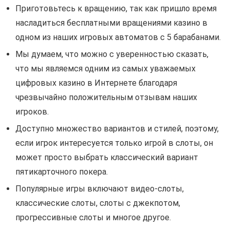
Приготовьтесь к вращению, так как пришло время
насладиться бесплатными вращениями казино в
одном из наших игровых автоматов с 5 барабанами.
Мы думаем, что можно с уверенностью сказать,
что мы являемся одним из самых уважаемых
цифровых казино в Интернете благодаря
чрезвычайно положительным отзывам наших
игроков.
Доступно множество вариантов и стилей, поэтому,
если игрок интересуется только игрой в слоты, он
может просто выбрать классический вариант
пятикарточного покера.
Популярные игры включают видео-слоты,
классические слоты, слоты с джекпотом,
прогрессивные слоты и многое другое.