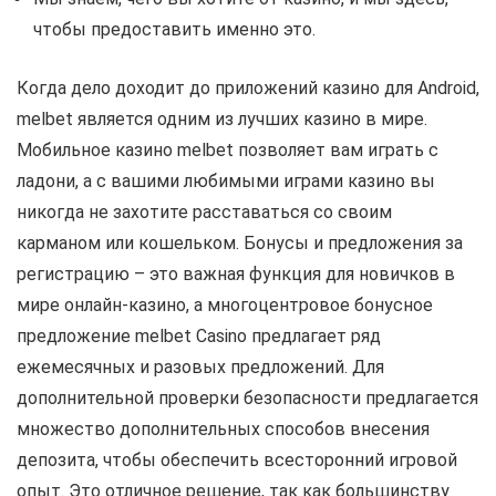
чтобы предоставить именно это.
Когда дело доходит до приложений казино для Android,
melbet является одним из лучших казино в мире.
Мобильное казино melbet позволяет вам играть с
ладони, а с вашими любимыми играми казино вы
никогда не захотите расставаться со своим
карманом или кошельком. Бонусы и предложения за
регистрацию – это важная функция для новичков в
мире онлайн-казино, а многоцентровое бонусное
предложение melbet Casino предлагает ряд
ежемесячных и разовых предложений. Для
дополнительной проверки безопасности предлагается
множество дополнительных способов внесения
депозита, чтобы обеспечить всесторонний игровой
опыт. Это отличное решение, так как большинству