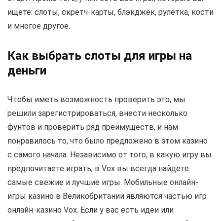
ищете: слоты, скретч-карты, блэкджек, рулетка, кости
и многое другое.
Как выбрать слоты для игры на
деньги
Чтобы иметь возможность проверить это, мы
решили зарегистрироваться, внести несколько
фунтов и проверить ряд преимуществ, и нам
понравилось то, что было предложено в этом казино
с самого начала. Независимо от того, в какую игру вы
предпочитаете играть, в Vox вы всегда найдете
самые свежие и лучшие игры. Мобильные онлайн-
игры казино в Великобритании являются частью игр
онлайн-казино Vox. Если у вас есть идеи или