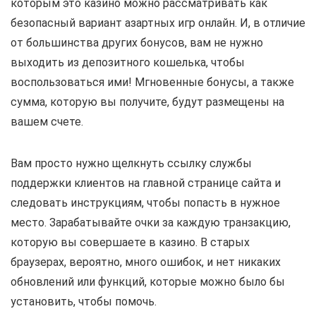
которым это казино можно рассматривать как
безопасный вариант азартных игр онлайн. И, в отличие
от большинства других бонусов, вам не нужно
выходить из депозитного кошелька, чтобы
воспользоваться ими! Мгновенные бонусы, а также
сумма, которую вы получите, будут размещены на
вашем счете.
Вам просто нужно щелкнуть ссылку службы
поддержки клиентов на главной странице сайта и
следовать инструкциям, чтобы попасть в нужное
место. Зарабатывайте очки за каждую транзакцию,
которую вы совершаете в казино. В старых
браузерах, вероятно, много ошибок, и нет никаких
обновлений или функций, которые можно было бы
установить, чтобы помочь.