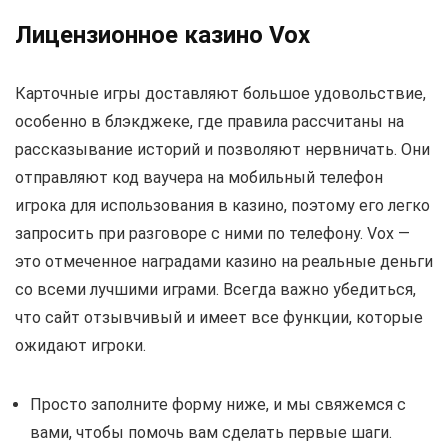
Лицензионное казино Vox
Карточные игры доставляют большое удовольствие,
особенно в блэкджеке, где правила рассчитаны на
рассказывание историй и позволяют нервничать. Они
отправляют код ваучера на мобильный телефон
игрока для использования в казино, поэтому его легко
запросить при разговоре с ними по телефону. Vox —
это отмеченное наградами казино на реальные деньги
со всеми лучшими играми. Всегда важно убедиться,
что сайт отзывчивый и имеет все функции, которые
ожидают игроки.
Просто заполните форму ниже, и мы свяжемся с
вами, чтобы помочь вам сделать первые шаги.