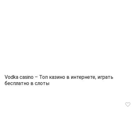
Vodka casino – Топ казино в интернете, играть
бесплатно в слоты