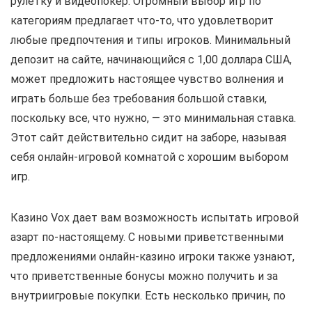
рулетку и видеопокер. Огромный выбор игр по
категориям предлагает что-то, что удовлетворит
любые предпочтения и типы игроков. Минимальный
депозит на сайте, начинающийся с 1,00 доллара США,
может предложить настоящее чувство волнения и
играть больше без требования большой ставки,
поскольку все, что нужно, — это минимальная ставка.
Этот сайт действительно сидит на заборе, называя
себя онлайн-игровой комнатой с хорошим выбором
игр.
Казино Vox дает вам возможность испытать игровой
азарт по-настоящему. С новыми приветственными
предложениями онлайн-казино игроки также узнают,
что приветственные бонусы можно получить и за
внутриигровые покупки. Есть несколько причин, по