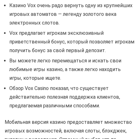
Казино Vox очень радо вернуть одну из крупнейших
игровых автоматов — легенду золотого века
электронных слотов.
Vox предлагает игрокам эксклюзивный
приветственный бонус, который позволяет игрокам
получить бонус за свой первый депозит.
Вы можете легко перемещаться и искать свои
любимые игры казино, а также легко находить
игры, которые ищете.
Обзор Vox Casino показал, что существует
действительно полезная поддержка клиентов,
предлагаемая различными способами.
Мобильная версия казино предоставляет множество
игровых возможностей, включая слоты, блэкджек,