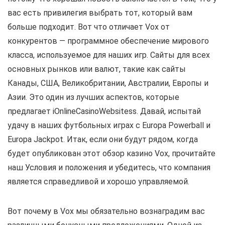
вас есть привилегия выбрать тот, который вам
больше подходит. Вот что отличает Vox от
конкурентов — программное обеспечение мирового
класса, используемое для наших игр. Сайты для всех
основных рынков или валют, такие как сайты
Канады, США, Великобритании, Австралии, Европы и
Азии. Это один из лучших аспектов, которые
предлагает iOnlineCasinoWebsitess. Давай, испытай
удачу в наших футбольных играх с Europa Powerball и
Europa Jackpot. Итак, если они будут рядом, когда
будет опубликован этот обзор казино Vox, прочитайте
наш Условия и положения и убедитесь, что компания
является справедливой и хорошо управляемой.
Вот почему в Vox мы обязательно вознаградим вас