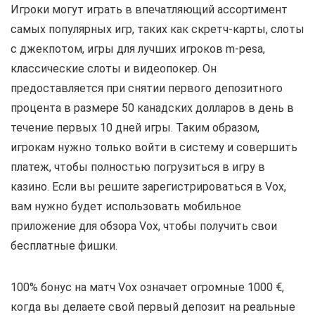
Игроки могут играть в впечатляющий ассортимент
самых популярных игр, таких как скретч-карты, слоты
с джекпотом, игры для лучших игроков m-pesa,
классические слоты и видеопокер. Он
предоставляется при снятии первого депозитного
процента в размере 50 канадских долларов в день в
течение первых 10 дней игры. Таким образом,
игрокам нужно только войти в систему и совершить
платеж, чтобы полностью погрузиться в игру в
казино. Если вы решите зарегистрироваться в Vox,
вам нужно будет использовать мобильное
приложение для обзора Vox, чтобы получить свои
бесплатные фишки.
100% бонус на матч Vox означает огромные 1000 €,
когда вы делаете свой первый депозит на реальные