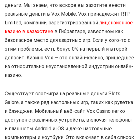
деньги. Мы знаем, что вскоре вы захотите внести
реальные деньги в Vox Mobile. Vox принадлежит RTP
Limited, компании, зарегистрированной
лицензионное
казино в казахстане
в Гибралтаре, известном как
безопасное место для азартных игр. Если у кого-то с
этим проблемы, есть бонус 0% на первый и второй
депозит. Казино Vox — это онлайн-казино, пришедшее
из относительно неустановленной индустрии онлайн-
казино.
Существует слот-игра на реальные деньги Slots
Galore, а также ряд настольных игр, таких как рулетка
и блэкджек. Мобильный веб-сайт Vox Casino легко
доступен с различных устройств, включая телефоны
и планшеты Android и iOS и даже настольные
компьютеры и ноутбуки. Это включает в себя список