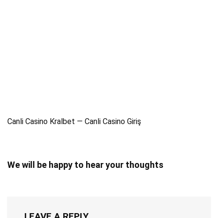
Canli Casino Kralbet — Canli Casino Giriş
We will be happy to hear your thoughts
LEAVE A REPLY