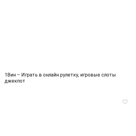
1Вин – Играть в онлайн рулетку, игровые слоты
джекпот