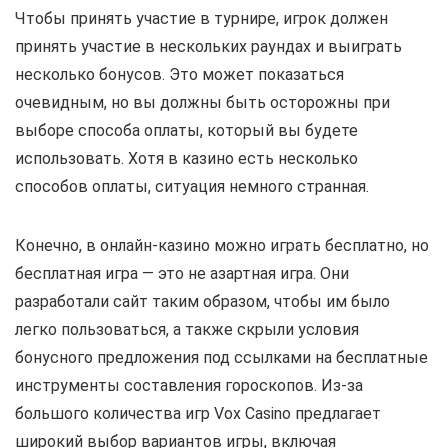
Чтобы принять участие в турнире, игрок должен
принять участие в нескольких раундах и выиграть
несколько бонусов. Это может показаться
очевидным, но вы должны быть осторожны при
выборе способа оплаты, который вы будете
использовать. Хотя в казино есть несколько
способов оплаты, ситуация немного странная.
Конечно, в онлайн-казино можно играть бесплатно, но
бесплатная игра — это не азартная игра. Они
разработали сайт таким образом, чтобы им было
легко пользоваться, а также скрыли условия
бонусного предложения под ссылками на бесплатные
инструменты составления гороскопов. Из-за
большого количества игр Vox Casino предлагает
широкий выбор вариантов игры, включая